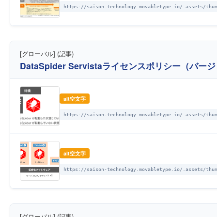
https://saison-technology.movabletype.io/.assets/thu
[グローバル] (記事)
DataSpider Servistaライセンスポリシー（バ
alt空文字
https://saison-technology.movabletype.io/.assets/thu
alt空文字
https://saison-technology.movabletype.io/.assets/thu
[グローバル] (記事)