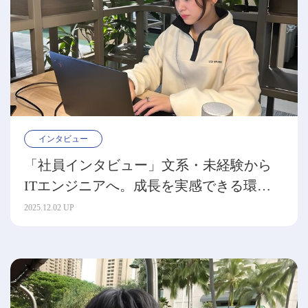
インタビュー
「社員インタビュー」文系・未経験から
ITエンジニアへ。成長を実感できる環境
（髙野真依）
2025.12.02 UP