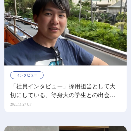
インタビュー
「社員インタビュー」採用担当として大
切にしている、等身大の学生との出会い
（杉本直哉）
2025.11.27 UP