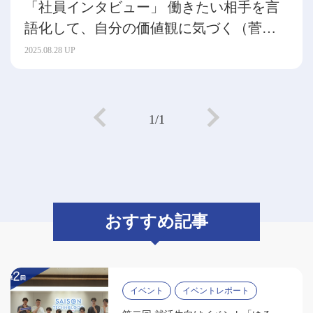
「社員インタビュー」 働きたい相手を言
語化して、自分の価値観に気づく（菅沼
千穂）
2025.08.28 UP
1/1
おすすめ記事
イベント
イベントレポート