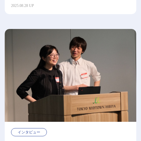
山由梧）
2025.08.28 UP
インタビュー