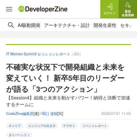
新規
ログイン
会員登録
AI駆動開発
アーキテクチャ・設計
開発生産性
セキュ
IT Women Summit セッションレポート
（AD）
不確実な状況下で開発組織と未来を
変えていく！ 新卒5年目のリーダー
が語る「3つのアクション」
【Session4】組織と未来を動かすパワー！納得と決断で加速
するチームに
CodeZine編集部
[著] /
関口 達朗
[写]
2026/07/01 11:00
キャリア
エンジニアの生き方
デブサミ
イベントレポート
ダイバーシティ