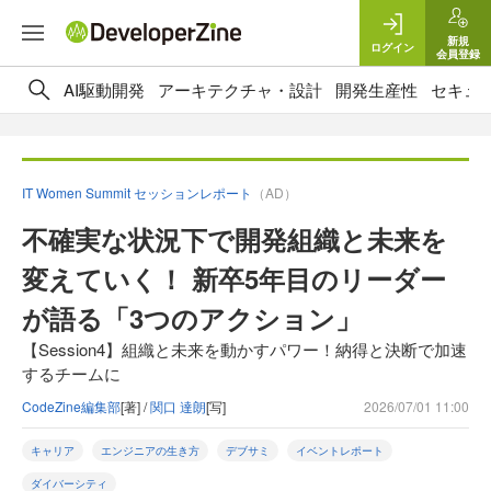
新規
ログイン
会員登録
AI駆動開発
アーキテクチャ・設計
開発生産性
セキュ
IT Women Summit セッションレポート
（AD）
不確実な状況下で開発組織と未来を
変えていく！ 新卒5年目のリーダー
が語る「3つのアクション」
【Session4】組織と未来を動かすパワー！納得と決断で加速
するチームに
CodeZine編集部
[著] /
関口 達朗
[写]
2026/07/01 11:00
キャリア
エンジニアの生き方
デブサミ
イベントレポート
ダイバーシティ