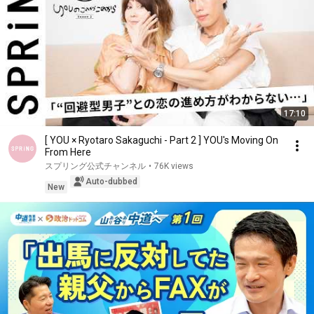
17:10
[ YOU × Ryotaro Sakaguchi - Part 2 ] YOU's Moving On
From Here
スプリング公式チャンネル
•
76K views
Auto-dubbed
New