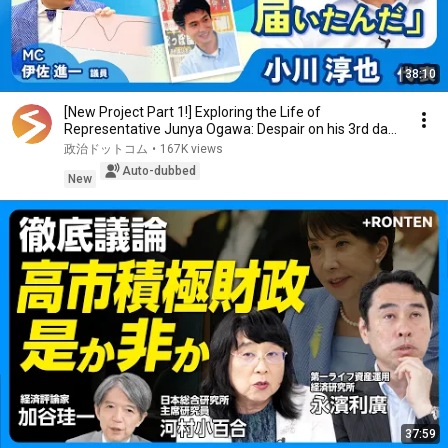
38:10
[New Project Part 1!] Exploring the Life of
Representative Junya Ogawa: Despair on his 3rd day
as...
政治ドットコム
•
167K views
Auto-dubbed
New
37:59