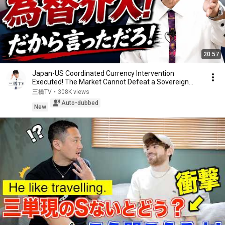
20:57
Japan-US Coordinated Currency Intervention
Executed! The Market Cannot Defeat a Sovereign
Currenc...
三橋TV
•
308K views
Auto-dubbed
New