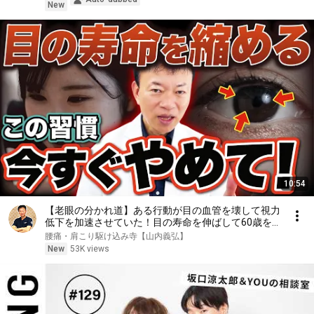
New
10:54
【老眼の分かれ道】ある行動が目の血管を壊して視力
低下を加速させていた！目の寿命を伸ばして60歳を
超えても視力2.0を目指す神セルフケアとは！
腰痛・肩こり駆け込み寺【山内義弘】
New
53K views