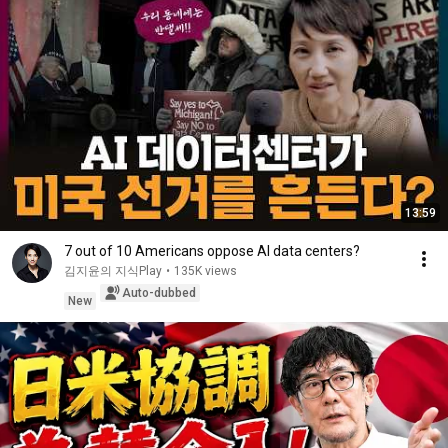
13:59
7 out of 10 Americans oppose AI data centers?
김지윤의 지식Play
•
135K views
Auto-dubbed
New