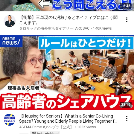
16:45
【衝撃】三単現のsが抜けるとネイティブにはこう聞
こえます。
タロサックの海外生活ダイアリーTAROSAC
•
140K views
33:19
【Housing for Seniors】What Is a Senior Co-Living
Space? Young and Elderly People Living Together f...
ABEMA Prime #アベプラ【公式】
•
103K views
Auto-dubbed