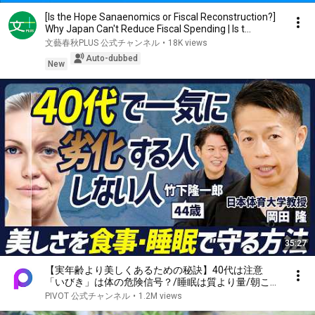
[Is the Hope Sanaenomics or Fiscal Reconstruction?]
Why Japan Can't Reduce Fiscal Spending | Is t...
文藝春秋PLUS 公式チャンネル
•
18K views
Auto-dubbed
New
35:27
【実年齢より美しくあるための秘訣】40代は注意
「いびき」は体の危険信号？/睡眠は質より量/朝こそ
タンパク質を摂るべき/食物繊維は定期的に摂る
PIVOT 公式チャンネル
•
1.2M views
【BODY SKILL SET】