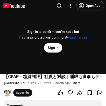
Open App
Sign in to confirm you’re not a bot
This helps protect our community.
Learn more
Sign in
【CPAP・糖質制限】社員と対談｜睡眠も食事もデー
@
MOVTube-279
7 likes
231 views
1 month ago
more
Subscribe
Comments