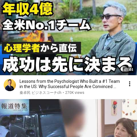
41:44
Lessons from the Psychologist Who Built a #1 Team
in the US: Why Successful People Are Convinced ...
秦卓民 ビジネスコーチch
•
270K views