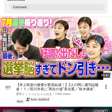
Comment...
59:41
【井上咲楽の後輩が新党結成！】2人の間に週刊誌報
道！？／田川市長に“再生の道”系当選／“鈴木康友”氏
が事務所侵入で辞職願【井上咲楽×山本期日前】｜選
選挙ドットコムちゃんねる
•
106K views
挙ドットコムちゃんねる
Auto-dubbed
New