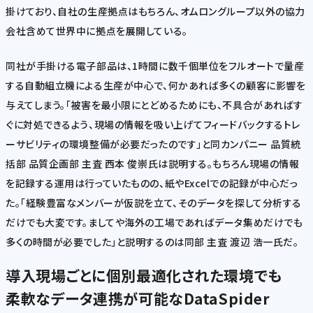
掛けており、自社の生産拠点はもちろん、オムロングループ以外の協力
会社含めて世界中に拠点を展開している。
同社が手掛ける電子部品は、1時間に数千個単位をフルオートで量産
する自動組立機による生産が中心で、何かあれば多くの顧客に影響を
与えてしまう。「被害を最小限にとどめるためにも、不具合があればす
ぐに対処できるよう、現場の情報を吸い上げてフィードバックするトレ
ーサビリティの環境整備が必要だったのです」と同カンパニー 品質統
括部 品質企画部 主査 西本 俊崇氏は説明する。もちろん現場の情報
を記録する運用は行っていたものの、紙やExcelでの記録が中心だっ
た。「経験豊富なメンバーが仮説を立て、そのデータを探して分析する
だけでも大変です。ましてや海外の工場であればデータ集めだけでも
多くの時間が必要でした」と説明するのは同部 主査 渡辺 浩一氏だ。
導入
現場ごとに個別最適化された環境でも
柔軟なデータ連携が可能なDataSpider