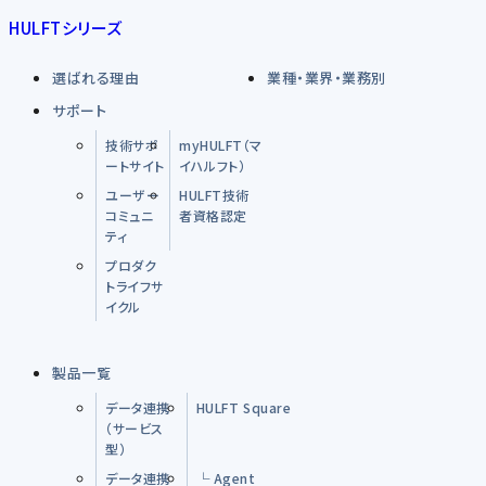
HULFTシリーズ
選ばれる理由
業種・業界・業務別
サポート
技術サポ
myHULFT（マ
ートサイト
イハルフト）
ユーザー
HULFT技術
コミュニ
者資格認定
ティ
プロダク
トライフサ
イクル
製品一覧
データ連携
HULFT Square
（サービス
型）
データ連携
└ Agent