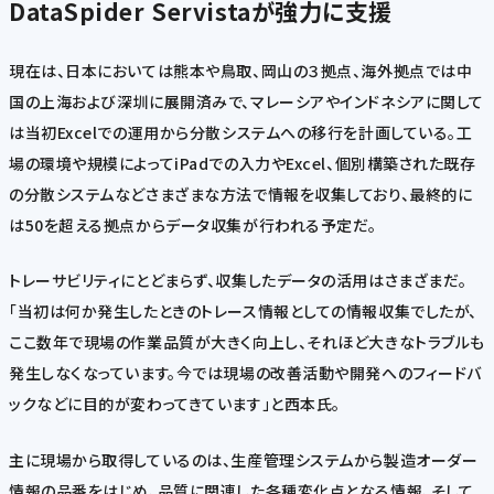
DataSpider Servistaが強力に支援
現在は、日本においては熊本や鳥取、岡山の３拠点、海外拠点では中
国の上海および深圳に展開済みで、マレーシアやインドネシアに関して
は当初Excelでの運用から分散システムへの移行を計画している。工
場の環境や規模によってiPadでの入力やExcel、個別構築された既存
の分散システムなどさまざまな方法で情報を収集しており、最終的に
は50を超える拠点からデータ収集が行われる予定だ。
トレーサビリティにとどまらず、収集したデータの活用はさまざまだ。
「当初は何か発生したときのトレース情報としての情報収集でしたが、
ここ数年で現場の作業品質が大きく向上し、それほど大きなトラブルも
発生しなくなっています。今では現場の改善活動や開発へのフィードバ
ックなどに目的が変わってきています」と西本氏。
主に現場から取得しているのは、生産管理システムから製造オーダー
情報の品番をはじめ、品質に関連した各種変化点となる情報、そして