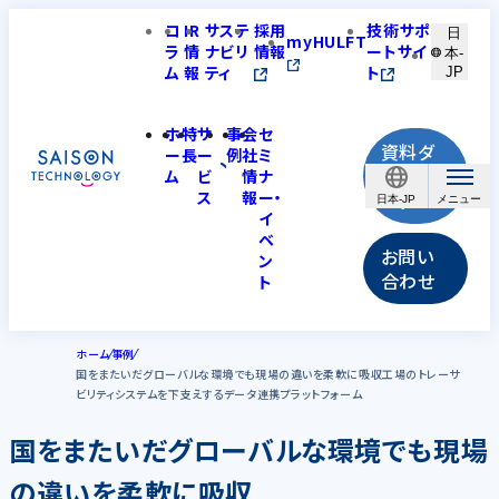
コ
IR
サステ
採用
技術サポ
日
myHULFT
ラ
情
ナビリ
情報
ートサイ
本-
ム
報
ティ
ト
JP
ホ
特
サ
事
会
セ
資料ダ
ー
長
ー
例
社
ミ
ウンロ
ム
ビ
情
ナ
ス
報
ー・
ード
日本-JP
イ
ベ
お問い
ン
合わせ
ト
ホーム
事例
国をまたいだグローバルな環境でも現場の違いを柔軟に吸収工場のトレーサ
ビリティシステムを下支えするデータ連携プラットフォーム
国をまたいだグローバルな環境でも現場
の違いを柔軟に吸収