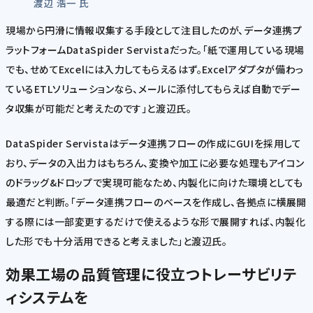
渡辺 浩一 氏
現場から円滑に情報収集する手段として注目したのが、データ連携プ
ラットフォームDataSpider Servistaだった。「紙で運用している現場
でも、せめてExcelには入力してもらえるはず。Excelアダプタが備わっ
ているETLソリューションなら、メールに添付してもらえば自動でデー
タ収集が可能だと考えたのです」と渡辺氏。
DataSpider Servistaはデータ連携フローの作成にGUIを採用して
おり、データの入出力はもちろん、変換や加工に必要な処理もアイコン
のドラッグ&ドロップで実現可能なため、内製化に向けた環境としても
最適だと判断。「データ連携フローのベースを作成し、各拠点に横展開
する際には一部変更するだけで使えるような形で展開すれば、内製化
した形でも十分活用できると考えました」と渡辺氏。
効果
工場の品質管理に役立つトレーサビリテ
ィシステムを