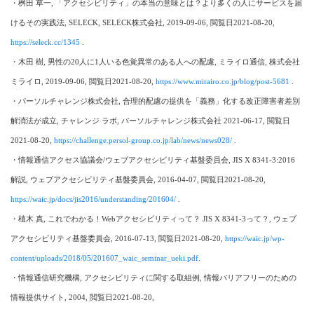
・桝田 草一, 「アクセシビリティ」の本当の意味とは？より多くの人にサービスを届
けるその実践法, SELECK, SELECK株式会社, 2019-09-06, 閲覧日2021-08-20,
https://seleck.cc/1345
.
・木田 樹, 男性の20人に1人いる色覚異常のある人への配慮, ミライロ通信, 株式会社
ミライロ, 2019-09-06, 閲覧日2021-08-20,
https://www.mirairo.co.jp/blog/post-5681
.
・パーソルチャレンジ株式会社, 合理的配慮の提供を「義務」化する改正障害者差別
解消法が成立, チャレンジ ラボ, パーソルチャレンジ株式会社 2021-06-17, 閲覧日
2021-08-20,
https://challenge.persol-group.co.jp/lab/news/news028/
.
・情報通信アクセス協議会/ウェブアクセシビリティ基盤委員会, JIS X 8341-3:2016
解説, ウェブアクセシビリティ基盤委員会, 2016-04-07, 閲覧日2021-08-20,
https://waic.jp/docs/jis2016/understanding/201604/
.
・植木 真, これでわかる！Webアクセシビリティって？ JIS X 8341-3って？, ウェブ
アクセシビリティ基盤委員会, 2016-07-13, 閲覧日2021-08-20,
https://waic.jp/wp-
content/uploads/2018/05/201607_waic_seminar_ueki.pdf
.
・情報通信研究機構, アクセシビリティに関する取組例, 情報バリアフリーのための
情報提供サイト, 2004, 閲覧日2021-08-20,