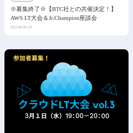
※募集終了※【BTC社との共催決定！】
AWS LT大会＆Jr.Champion座談会
2023.06.09 UP