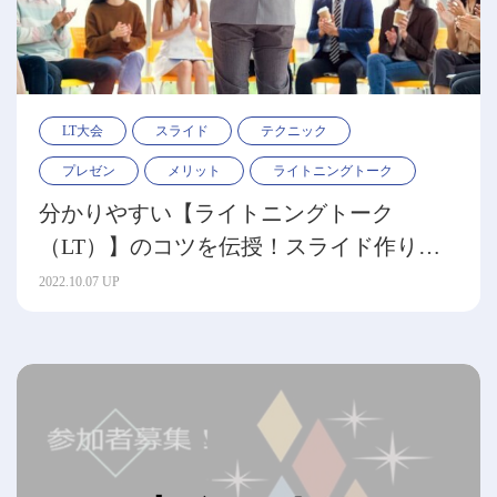
LT大会
スライド
テクニック
プレゼン
メリット
ライトニングトーク
分かりやすい【ライトニングトーク
（LT）】のコツを伝授！スライド作りも
成功の鍵
2022.10.07 UP