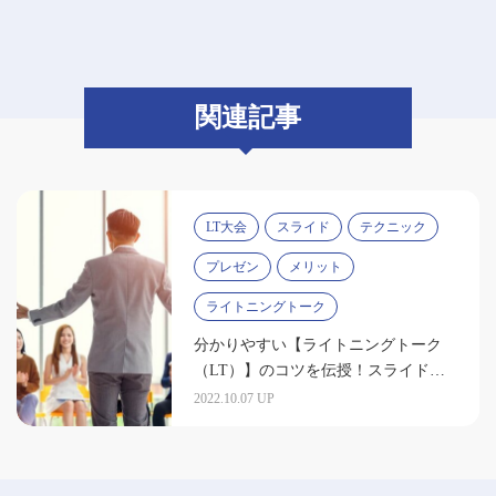
関連記事
LT大会
スライド
テクニック
プレゼン
メリット
ライトニングトーク
分かりやすい【ライトニングトーク
（LT）】のコツを伝授！スライド作
りも成功の鍵
2022.10.07 UP