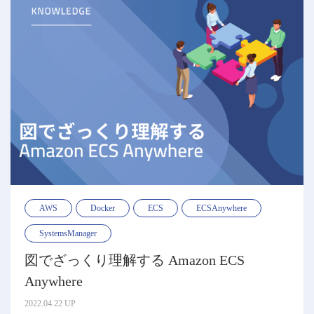
AWS
Docker
ECS
ECSAnywhere
SystemsManager
図でざっくり理解する Amazon ECS
Anywhere
2022.04.22 UP