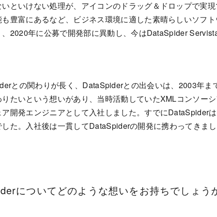
ないといけない処理が、アイコンのドラッグ＆ドロップで実現
能も豊富にあるなど、ビジネス環境に適した素晴らしいソフト
0年に公募で開発部に異動し、今はDataSpider Servista
derとの関わりが長く、DataSpiderとの出会いは、2003年
わりたいという想いがあり、当時活動していたXMLコンソー
開発エンジニアとして入社しました。すでにDataSpider
。入社後は一貫してDataSpiderの開発に携わってきましたが
Spiderについてどのような想いをお持ちでしょう