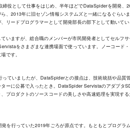
締役として仕事をはじめ、半年ほどでDataSpiderを開発、
ら、2013年に旧セゾン情報システムズと一緒になるぐらい
が、リードプログラマーとして開発部長の部下として動いてい
いますが、総合職のメンバーが市民開発者としてセルフサービスB
aSpider Servistaをさまざまな連携場面で使っています。ノ
立場です。
行っていましたが、DataSpiderとの接点は、技術統括や品質
に公募で入ったとき。DataSpider Servistaのアダ
き、プロダクトのソースコードの美しさや高速処理を実現する
aを使ってSI開発を行っていた2019年ごろが原点です。もともとプ