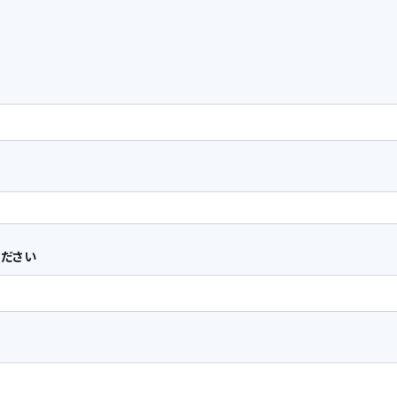
があります。この場合、本サービスの利用条件は、変更後の利用規約が適用
eb サイト上に表示した時点より、生じるものとします。
容、名称を変更することがあります。
ださい
込書に記載の通りとし、本契約期間満了１ヶ月前までに、お客様が当社所定
れるものとし、以降も同様とします。
、当社が発行する請求書に従い、当社請求書発行月の翌月末日までに支払