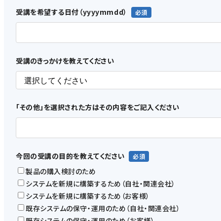
③
受講を希望する日付（yyyymmdd）
過去に本サービスの利用の登録を取り消されたことが
④
競合調査を目的として本サービスを利用する意図を有
⑤
受講のきっかけを教えてください
お客様又はその役員（取締役、監査役、執行役及び執行
各号のいずれか又は同条第2項各号のいずれかに該当
⑥
お客様が支払い手段として指定した方法について有効
「その他」を選択された方はその内容をご記入ください
⑦
その他、当社が利用登録を適当でないと判断した場合
5. 本規約の範囲
今回の受講の目的を教えてください
（1）
製品の購入検討のため
当社が、本サービス上及びWebサイト上、その他の方法により
システムを新規に構築するため（自社・関連会社）
かかわらず、本規約の一部を構成するものとします。
システムを新規に構築するため（お客様）
（2）
既存システムの保守・運用のため（自社・関連会社）
本規約の定めと利用規約等の定めが異なる場合は、当該利用
既存システムの保守・運用のため（お客様）