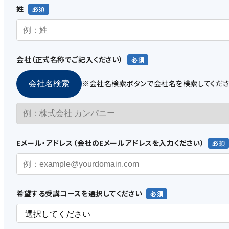
3. お客様情報の取り扱い利用
姓
当社は、当社が定める「
プライバシーポリシー
」に基づき、お客様の
細心の注意を払います。
会社（正式名称でご記入ください）
4. 利用の申込みと契約の効力の発生
※会社名検索ボタンで会社名を検索してくだ
会社名検索
（1）
本サービスの利用の申込みは、本規約に同意の上、
Webサイ
（2）
本サービスの利用契約（以下、「本契約」といいます。）は、
（3）
Eメール・アドレス（会社のEメールアドレスを入力ください）
当社は、お客様が以下の各号のいずれかの事由に該当する場
①
本サービスを利用するために当社に提供した情報の全
希望する受講コースを選択してください
②
本規約に違反するおそれがある場合