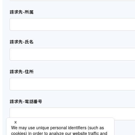
スの利用料を支払わない場合、当社は、本サービスの利用料
合、手数料はお客様が負担するものとします。
請求先-所属
（2）
本サービスの利用料は１年単位とし、本契約期間中に本契約
（3）
お客様は、本サービスの利用料及びその他本契約に基づく債
請求先-氏名
加えて、本サービスの利用料およ及びその他の債務を一括して
（4）
当社は、本契約期間満了の１ヶ月前までに、本サービス上での
できるものとし、お客様は、これに承諾した上で、本サービスを
請求先-住所
9. 変更の届出
（1）
請求先-電話番号
お客様は、本サービスの利用申込みの際に、当社に提供した事
（2）
お客様が前項の届出を怠ったことにより不利益を被った場合、
請求先-メールアドレス
10. ユーザ ID 等