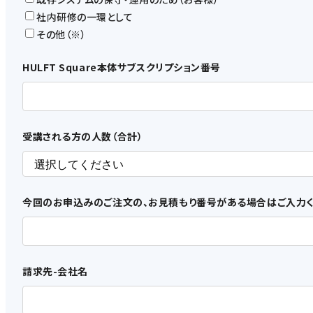
社内研修の一環として
6. 本規約及び本サービスの変更
その他（※）
（1）
HULFT Square本体サブスクリプション番号
当社は、お客様の了承を得ることなく、本規約を変更すること
（2）
変更後の利用規約の効力は、当社が別途定める場合を除いて、W
（3）
受講される方の人数（合計）
当社は、お客様の事前の了解を得ることなく、本サービスの内
7. 契約期間
今回のお申込みのご注文の、お見積もり番号がある場合はご入力く
本サービスの契約期間（以下、「本契約期間」といいます。）は、申
た場合を除き、本契約期間満了の翌日から１年間、同一条件で延長さ
8. 料金及び支払
請求先-会社名
（1）
お客様は、本サービスの利用料及びこれにかかる消費税等を