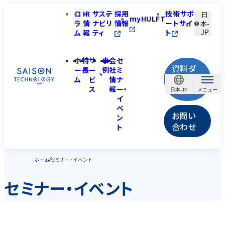
コ
IR
サステ
採用
技術サポ
日
myHULFT
ラ
情
ナビリ
情報
ートサイ
本-
ム
報
ティ
ト
JP
ホ
特
サ
事
会
セ
資料ダ
ー
長
ー
例
社
ミ
ウンロ
ム
ビ
情
ナ
ス
報
ー・
ード
日本-JP
イ
ベ
お問い
ン
合わせ
ト
ホーム
セミナー・イベント
セミナー・イベント