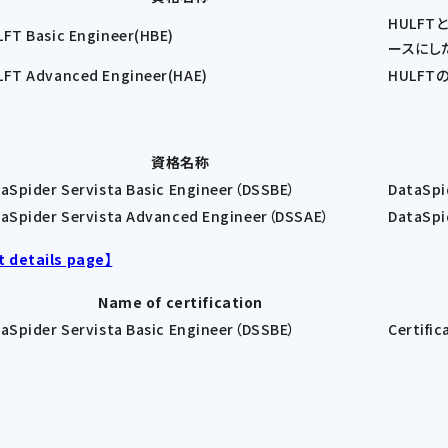
HULF
FT Basic Engineer(HBE)
ースにし
FT Advanced Engineer(HAE)
HULF
資格名称
aSpider Servista Basic Engineer（DSSBE）
DataSp
aSpider Servista Advanced Engineer（DSSAE）
DataS
t details page】
Name of certification
aSpider Servista Basic Engineer（DSSBE）
Certific