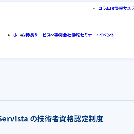
コラム
IR情報
サス
ホーム
特長
サービス
事例
会社情報
セミナー・イベント
er Servista の技術者資格認定制度