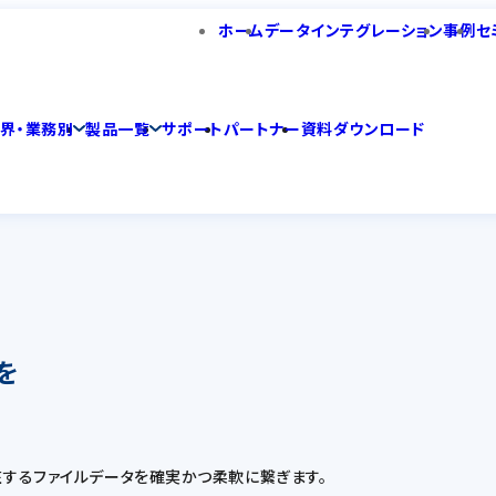
ホーム
データインテグレーション
事例
セ
業界・業務別
製品一覧
サポート
パートナー
資料ダウンロード
を
在するファイルデータを確実かつ柔軟に繋ぎます。