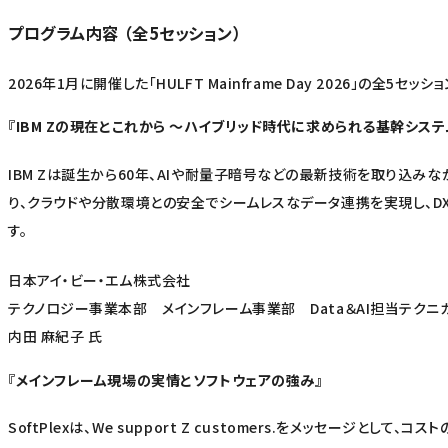
プログラム内容 （全5セッション）
2026年1月に開催した「HULFT Mainframe Day 2026」の全5
『IBM Zの現在とこれから ～ハイブリッド時代に求められる基幹システ
IBM Zは誕生から60年、AIや耐量子暗号などの最新技術を取り込み
り、クラウドや分散環境との安全でシームレスなデータ連携を実現し、D
す。
日本アイ・ビー・エム株式会社
テクノロジー事業本部 メインフレーム事業部 Data＆AI担当テクニ
内田 麻紀子 氏
『メインフレーム現場の実情とソフトウェアの強み』
SoftPlexは、We support Z customers.をメッセ