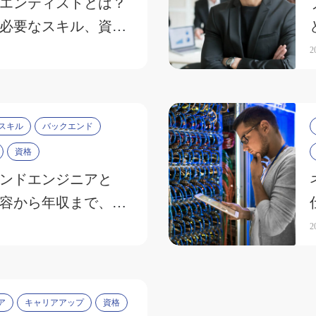
エンティストとは？
必要なスキル、資格
説
2
スキル
バックエンド
資格
ンドエンジニアと
容から年収まで、気
事情を公開
2
ア
キャリアアップ
資格