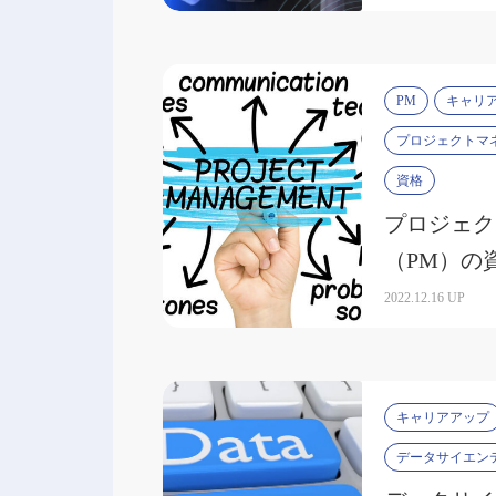
PM
キャリ
プロジェクトマ
資格
プロジェク
（PM）の
ットや難易
2022.12.16 UP
キャリアアップ
データサイエン