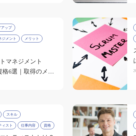
アアップ
ネジメント
メリット
トマネジメント
資格6選｜取得のメリ
2
度も解説
スキル
ティスト
仕事内容
資格