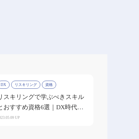
DX
リスキリング
資格
リスキリングで学ぶべきスキル
とおすすめ資格6選｜DX時代に
求められる人材とは
023.05.09 UP