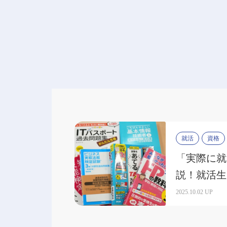
就活
資格
「実際に就
説！就活生
資格とは？
2025.10.02 UP