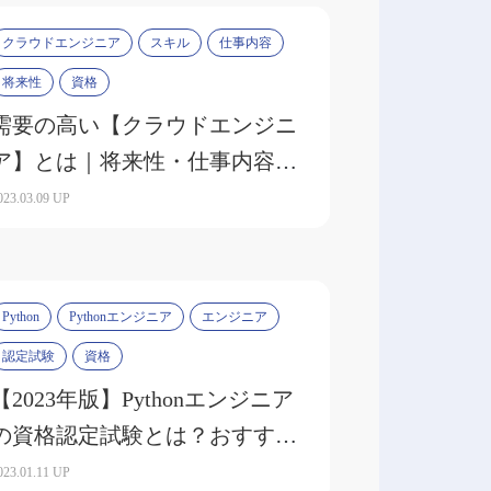
クラウドエンジニア
スキル
仕事内容
将来性
資格
需要の高い【クラウドエンジニ
ア】とは｜将来性・仕事内容・
必要なスキルを解説
023.03.09 UP
Python
Pythonエンジニア
エンジニア
認定試験
資格
【2023年版】Pythonエンジニア
の資格認定試験とは？おすすめ
の勉強法も解説
023.01.11 UP