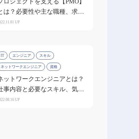
プロジェクトを支える【PMO】
とは？必要性や主な職種、求め
られるスキルを解説
022.11.01 UP
IT
エンジニア
スキル
ネットワークエンジニア
資格
ネットワークエンジニアとは？
仕事内容と必要なスキル、気に
なる年収もチェック
022.08.16 UP