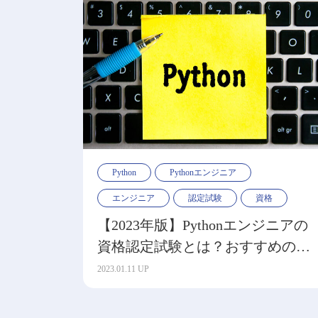
Python
Pythonエンジニア
エンジニア
認定試験
資格
【2023年版】Pythonエンジニアの
資格認定試験とは？おすすめの勉
強法も解説
2023.01.11 UP