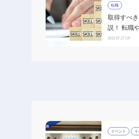
転職
取得すべき
説！ 転職
立てよう
2022.07.27 UP
イベント
イ