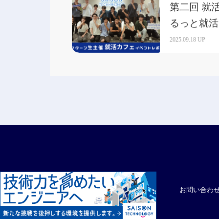
第二回 就
るっと就活
した！
2025.09.18 UP
お問い合わ