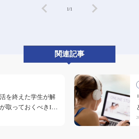
1/1
関連記事
活を終えた学生が解
が取っておくべきIT
」
2