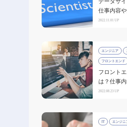
データサイ
仕事内容や
について解
2022.11.01 UP
エンジニア
フロントエンド
フロントエ
は？仕事内
になる転職
2022.08.23 UP
IT
エンジニ