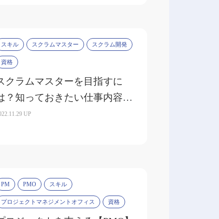
スキル
スクラムマスター
スクラム開発
資格
スクラムマスターを目指すに
は？知っておきたい仕事内容や
必要なスキルを解説
022.11.29 UP
PM
PMO
スキル
プロジェクトマネジメントオフィス
資格