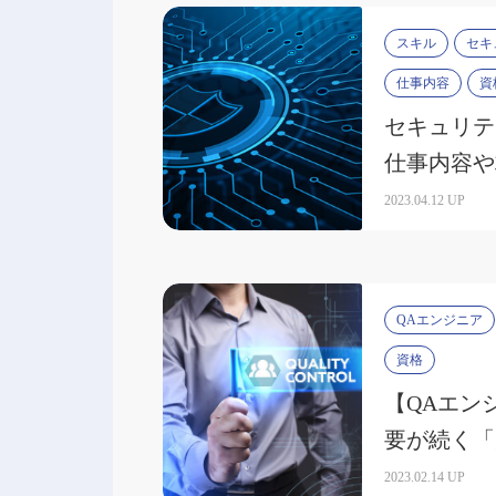
スキル
セキ
仕事内容
資
セキュリテ
仕事内容や
キルなど徹
2023.04.12 UP
QAエンジニア
資格
【QAエン
要が続く「
容・有効な
2023.02.14 UP