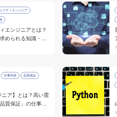
ュリティエンジニア
格
ィエンジニアとは？
求められる知識・ス
底解説
2
仕事内容
品質保証
ジニア】とは？高い需
品質保証」の仕事内
資格
2