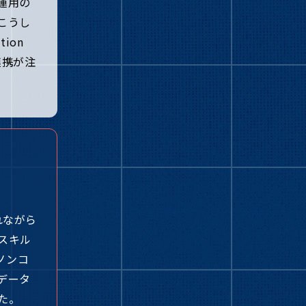
運用の
こうし
tion
タ連携が注
れながら
スキル
ノンコ
データ
た。