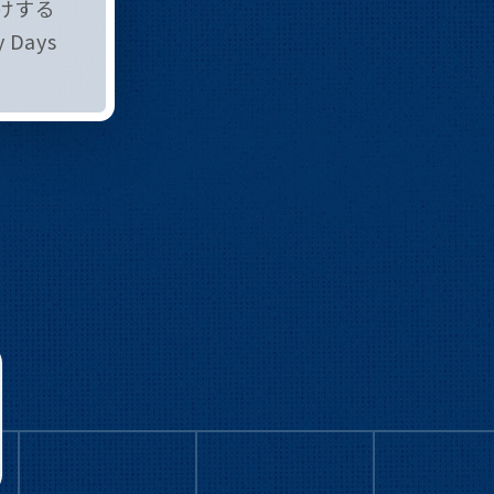
けする
 Days
。