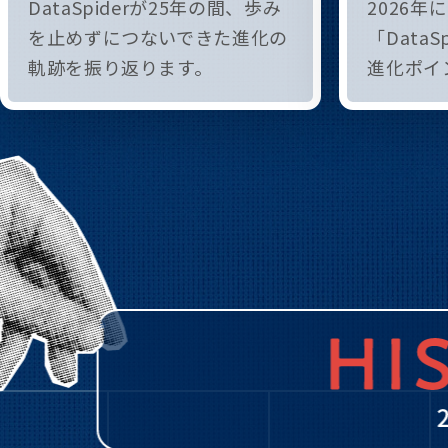
DataSpiderが25年の間、歩み
2026年
を止めずにつないできた進化の
「DataSp
軌跡を振り返ります。
進化ポイ