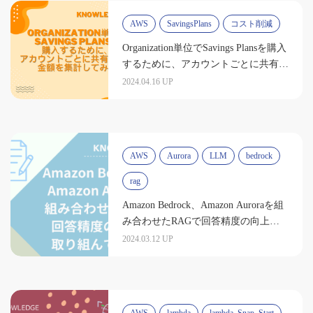
AWS
SavingsPlans
コスト削減
Organization単位でSavings Plansを購入
するために、アカウントごとに共有さ
れた金額を集計してみた
2024.04.16 UP
AWS
Aurora
LLM
bedrock
rag
Amazon Bedrock、Amazon Auroraを組
み合わせたRAGで回答精度の向上に
取り組んでみた！①概要編
2024.03.12 UP