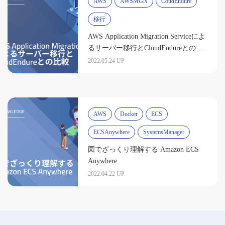
AWS
AWSMGN
CoudEndure
移行
AWS Application Migration Serviceによ
るサーバー移行とCloudEndureとの比
較
2022.05.24 UP
AWS
Docker
ECS
ECSAnywhere
SystemsManager
図でざっくり理解する Amazon ECS
Anywhere
2022.04.22 UP