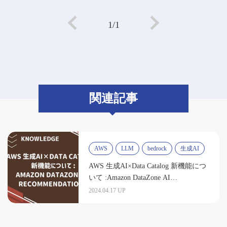
1/1
関連記事
AWS
LLM
bedrock
生成AI
AWS 生成AI×Data Catalog 新機能につ
いて :Amazon DataZone AI
recommendations
2024.04.17 UP