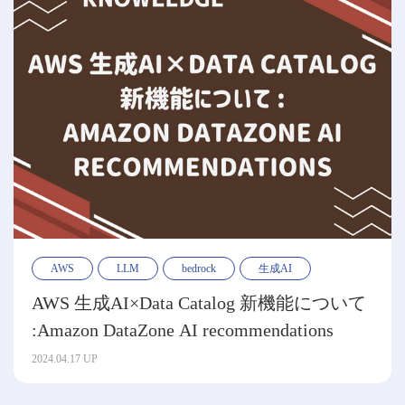
AWS
LLM
bedrock
生成AI
AWS 生成AI×Data Catalog 新機能について
:Amazon DataZone AI recommendations
2024.04.17 UP