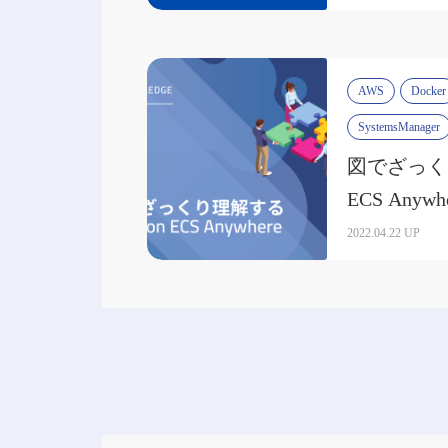
AWS
Docker
SystemsManager
図でざっくり
ECS Anywh
2022.04.22 UP