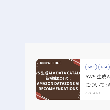
AWS
LLM
AWS 生成AI
について :Ama
recommenda
2024.04.17 UP