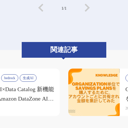
1/1
関連記事
bedrock
生成AI
×Data Catalog 新機能
zon DataZone AI
tions
2