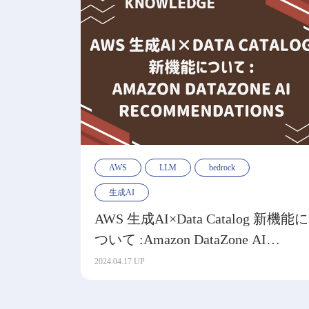
AWS
LLM
bedrock
生成AI
AWS 生成AI×Data Catalog 新機能に
ついて :Amazon DataZone AI
recommendations
2024.04.17 UP