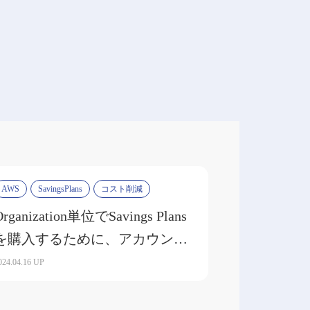
AWS
SavingsPlans
コスト削減
Organization単位でSavings Plans
を購入するために、アカウント
ごとに共有された金額を集計し
024.04.16 UP
てみた