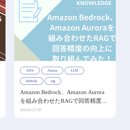
AWS
Aurora
LLM
bedrock
rag
Amazon Bedrock、Amazon Aurora
を組み合わせたRAGで回答精度の
向上に取り組んでみた！①概要編
2024.03.12 UP