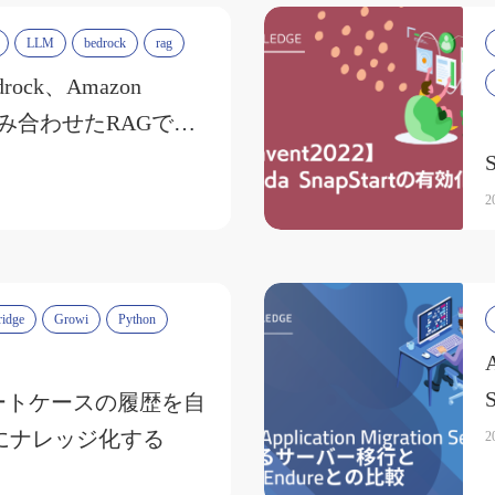
LLM
bedrock
rag
drock、Amazon
を組み合わせたRAGで回
上に取り組んでみ
編
2
ridge
Growi
Python
ポートケースの履歴を自
i にナレッジ化する
2