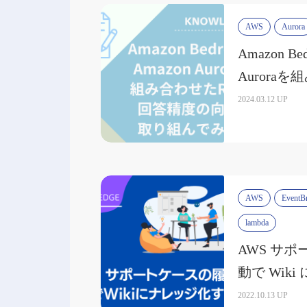
AWS
Aurora
Amazon Be
Aurora
答精度の向
2024.03.12 UP
た！①概要
AWS
EventB
lambda
AWS サ
動で Wik
2022.10.13 UP