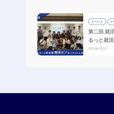
イベント
イ
第二回 就
るっと就活
した！
2025.09.18 UP