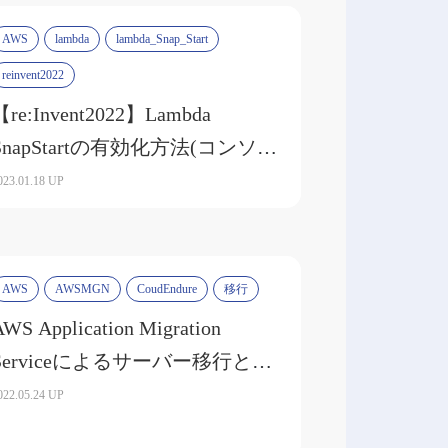
AWS
lambda
lambda_Snap_Start
reinvent2022
【re:Invent2022】Lambda
SnapStartの有効化方法(コンソー
ル)
023.01.18 UP
AWS
AWSMGN
CoudEndure
移行
AWS Application Migration
Serviceによるサーバー移行と
CloudEndureとの比較
022.05.24 UP