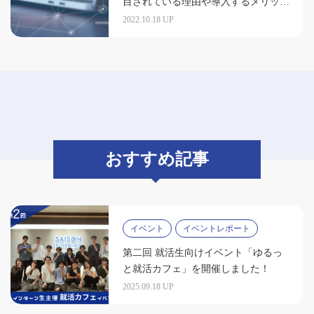
目されている理由や導入するメリット
を簡単解説
2022.10.18 UP
おすすめ記事
イベント
イベントレポート
第二回 就活生向けイベント「ゆるっ
と就活カフェ」を開催しました！
2025.09.18 UP