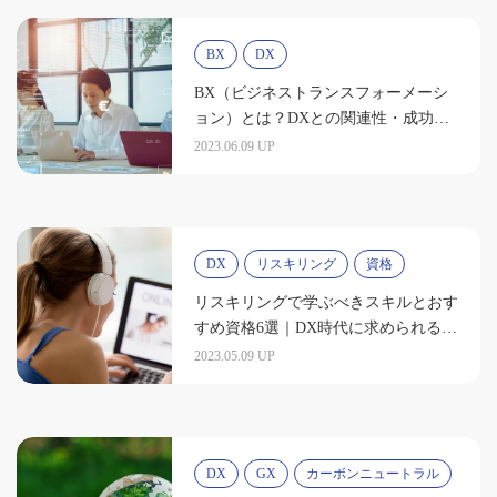
BX
DX
BX（ビジネストランスフォーメーシ
ョン）とは？DXとの関連性・成功の
ポイント
2023.06.09 UP
DX
リスキリング
資格
リスキリングで学ぶべきスキルとおす
すめ資格6選｜DX時代に求められる人
材とは
2023.05.09 UP
DX
GX
カーボンニュートラル