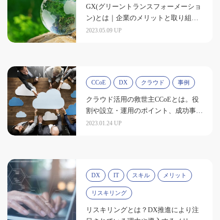
GX(グリーントランスフォーメーショ
ン)とは｜企業のメリットと取り組み
事例を紹介
2023.05.09 UP
CCoE
DX
クラウド
事例
クラウド活用の救世主CCoEとは。役
割や設立・運用のポイント、成功事例
を紹介
2023.01.24 UP
DX
IT
スキル
メリット
リスキリング
リスキリングとは？DX推進により注