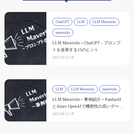
ChatGPT
LLM
LLM Mavericks
mavericks
LLM Mavericks～ChatGPT - プロンプ
トを改善する15のヒント
2023.10.12 UP
LLM
LLM Mavericks
mavericks
LLM Mavericks～事例紹介～PandasAI
とAzure OpenAIで機密性の高いデータ
も安心分析
2023.09.12 UP