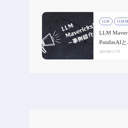
LLM
LLM Ma
LLM Mav
PandasAI
性の高いデ
2023.09.12 UP