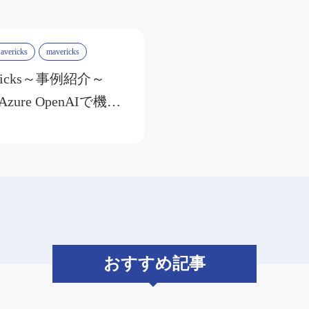
vericks
mavericks
ericks～事例紹介～
とAzure OpenAIで機密
ータも安心分析
おすすめ記事