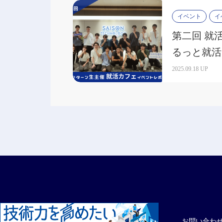
イベント
イ
第二回 就
るっと就活
した！
2025.09.18 UP
お問い合わ