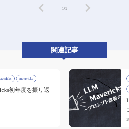
1/1
関連記事
vericks
mavericks
ericks初年度を振り返
2