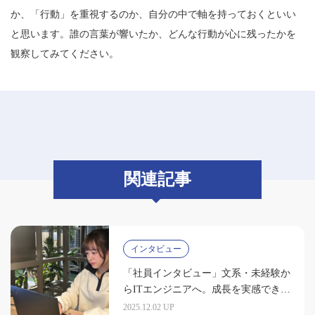
か、「行動」を重視するのか、自分の中で軸を持っておくといい
と思います。誰の言葉が響いたか、どんな行動が心に残ったかを
観察してみてください。
関連記事
インタビュー
「社員インタビュー」文系・未経験か
らITエンジニアへ。成長を実感できる
環境（髙野真依）
2025.12.02 UP