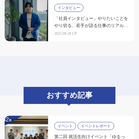
インタビュー
「社員インタビュー」やりたいことを
やり切る、若手が語る仕事のリアル
（瑞慶山由梧）
2025.08.28 UP
おすすめ記事
イベント
イベントレポート
第二回 就活生向けイベント「ゆるっ