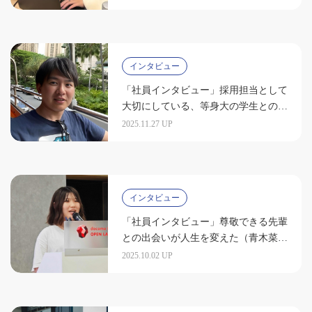
インタビュー
「社員インタビュー」採用担当として
大切にしている、等身大の学生との出
会い（杉本直哉）
2025.11.27 UP
インタビュー
「社員インタビュー」尊敬できる先輩
との出会いが人生を変えた（青木菜
摘）
2025.10.02 UP