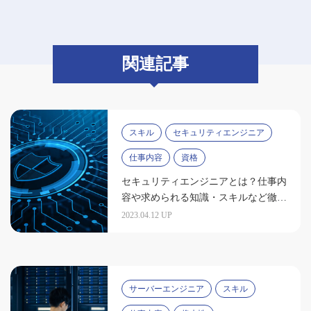
関連記事
スキル
セキュリティエンジニア
仕事内容
資格
セキュリティエンジニアとは？仕事内
容や求められる知識・スキルなど徹底
解説
2023.04.12 UP
サーバーエンジニア
スキル