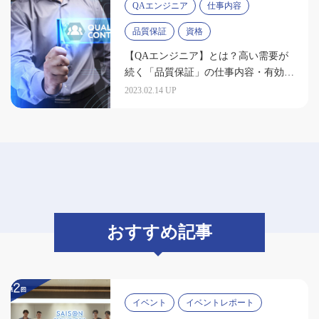
QAエンジニア
仕事内容
品質保証
資格
【QAエンジニア】とは？高い需要が
続く「品質保証」の仕事内容・有効な
資格
2023.02.14 UP
おすすめ記事
イベント
イベントレポート