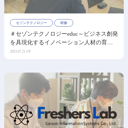
セゾンテクノロジー
研修
＃セゾンテクノロジーeduc～ビジネス創発
を具現化するイノベーション人材の育成
～
2023.07.21 UP