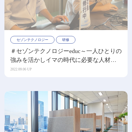
セゾンテクノロジー
研修
＃セゾンテクノロジーeduc～一人ひとりの
強みを活かしイマの時代に必要な人材を
育成～
2022.09.06 UP