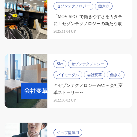
セゾンテクノロジー
働き方
「MOV SPOTで働きやすさをカタチ
に！セゾンテクノロジーの新たな取り
組み」
2025.11.04 UP
SIer
セゾンテクノロジー
バイモーダル
会社変革
働き方
＃セゾンテクノロジーWAY～会社変
革ストーリー～
2022.06.02 UP
ジョブ型雇用