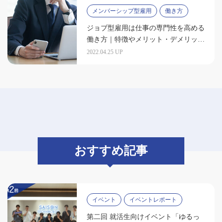
メンバーシップ型雇用
働き方
ジョブ型雇用は仕事の専門性を高める
働き方｜特徴やメリット・デメリット
を解説
2022.04.25 UP
おすすめ記事
イベント
イベントレポート
第二回 就活生向けイベント「ゆるっ