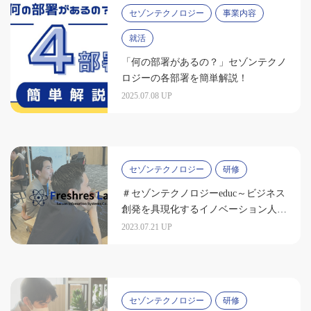
セゾンテクノロジー
事業内容
就活
「何の部署があるの？」セゾンテクノ
ロジーの各部署を簡単解説！
2025.07.08 UP
セゾンテクノロジー
研修
＃セゾンテクノロジーeduc～ビジネス
創発を具現化するイノベーション人材
の育成～
2023.07.21 UP
セゾンテクノロジー
研修