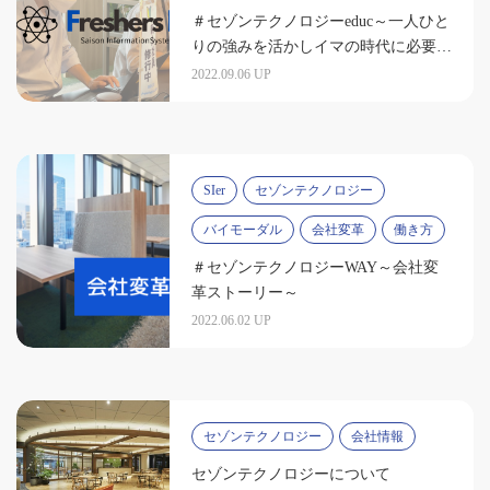
＃セゾンテクノロジーeduc～一人ひと
りの強みを活かしイマの時代に必要な
人材を育成～
2022.09.06 UP
SIer
セゾンテクノロジー
バイモーダル
会社変革
働き方
＃セゾンテクノロジーWAY～会社変
革ストーリー～
2022.06.02 UP
セゾンテクノロジー
会社情報
セゾンテクノロジーについて