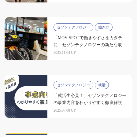
セゾンテクノロジー
働き方
「MOV SPOTで働きやすさをカタチ
に！セゾンテクノロジーの新たな取り
組み」
2025.11.04 UP
セゾンテクノロジー
就活
「就活生必見！」セゾンテクノロジー
の事業内容をわかりやすく徹底解説
2025.07.08 UP