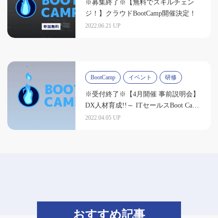
※募集終了※【無料でスキルチェン
ジ！】クラウドBootCamp開催決定！
2022.06.21 UP
BootCamp
イベント
研修
※受付終了※【4月開催 事前説明会】
DX人材育成!!～ ITセールスBoot Camp
～
2022.04.05 UP
おすすめ記事