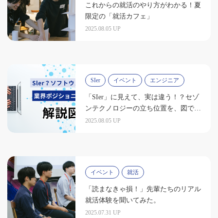
これからの就活のやり方がわかる！夏
限定の「就活カフェ」
2025.08.05 UP
SIer
イベント
エンジニア
「SIer」に見えて、実は違う！？セゾ
ンテクノロジーの立ち位置を、図で解
説します
2025.08.05 UP
イベント
就活
「読まなきゃ損！」先輩たちのリアル
就活体験を聞いてみた。
2025.07.31 UP