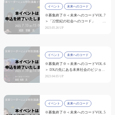
イベント
未来へのコード
※募集終了※＜未来へのコードVOL.7
＞「22世紀の社会へのコード」
（登壇者：成田悠輔氏）
2023.05.26 UP
イベント
未来へのコード
※募集終了※＜未来へのコードVOL.6
＞ DXの先にある未来社会のビジョン
（登壇者：宮田 裕章氏）
2023.04.05 UP
イベント
未来へのコード
※募集終了※＜未来へのコードVOL.5