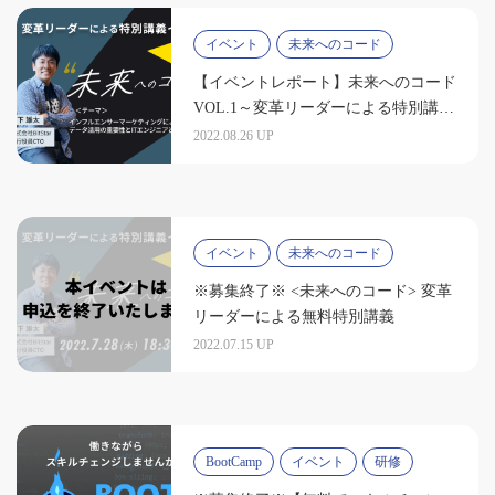
イベント
未来へのコード
【イベントレポート】未来へのコード
VOL.1～変革リーダーによる特別講義
～
2022.08.26 UP
イベント
未来へのコード
※募集終了※ <未来へのコード> 変革
リーダーによる無料特別講義
2022.07.15 UP
BootCamp
イベント
研修