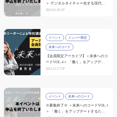
＞ デジタルネイチャー化する現代で
喜びを共有していくためには （登壇
2023.01.20 UP
者：落合陽一 氏）
イベント
メンバー限定
未来へのコード
【会員限定アーカイブ】＜未来へのコ
ードVOL.4＞ 「働く」をアップデー
トするために必要なマインドセット
2022.12.27 UP
（澤 円氏）
イベント
未来へのコード
※募集終了※ ＜未来へのコードVOL.4
＞ 「働く」をアップデートするため