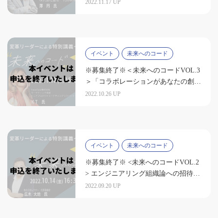
に必要なマインドセット（澤 円氏）
2022.11.17 UP
イベント
未来へのコード
※募集終了※＜未来へのコードVOL.3
＞「コラボレーションがあなたの創造
性を解き放つ」KT氏 (Snowflake株式
2022.10.26 UP
会社)
イベント
未来へのコード
※募集終了※ <未来へのコードVOL.2
> エンジニアリング組織論への招待
（登壇者：広木 大地氏）
2022.09.20 UP