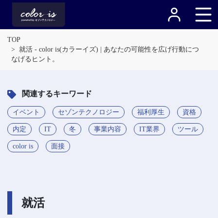
TOP
就活 - color is(カラーイズ) | あなたの可能性を広げ行動につ
なげるヒント。
関連するキーワード
イベント
セゾンテクノロジー
福利厚生
資格
内定
IT
冬
事業内容
IT業界
ツール
color is
面接
就活