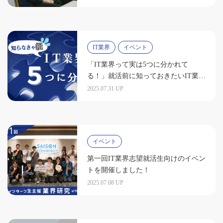
IT業界
イベント
「IT業界って実は5つに分かれて
る！」就活前に知っておきたいIT業界
の全体像と職種のリアル
2025.07.31 UP
イベント
第一回IT業界志望就活生向けのイベン
トを開催しました！
2025.07.08 UP