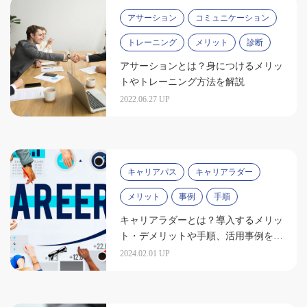
アサーション
コミュニケーション
トレーニング
メリット
診断
アサーションとは？身につけるメリッ
トやトレーニング方法を解説
2022.06.27 UP
キャリアパス
キャリアラダー
メリット
事例
手順
キャリアラダーとは？導入するメリッ
ト・デメリットや手順、活用事例を紹
介
2024.02.01 UP