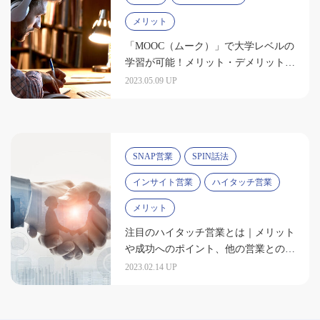
メリット
「MOOC（ムーク）」で大学レベルの
学習が可能！メリット・デメリット
は？
2023.05.09 UP
SNAP営業
SPIN話法
インサイト営業
ハイタッチ営業
メリット
注目のハイタッチ営業とは｜メリット
や成功へのポイント、他の営業との違
いを解説
2023.02.14 UP