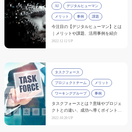
AI
デジタルヒューマン
メリット
事例
課題
今注目の【デジタルヒューマン】とは
｜メリットや課題、活用事例を紹介
2022.12.12 UP
タスクフォース
プロジェクトチーム
メリット
ワーキンググループ
事例
タスクフォースとは？意味やプロジェ
クトとの違い、成功へ導くポイントを
解説
2022.10.20 UP