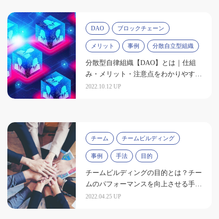
DAO
ブロックチェーン
メリット
事例
分散自立型組織
分散型自律組織【DAO】とは｜仕組
み・メリット・注意点をわかりやすく
解説
2022.10.12 UP
チーム
チームビルディング
事例
手法
目的
チームビルディングの目的とは？チー
ムのパフォーマンスを向上させる手法
を学ぼう
2022.04.25 UP