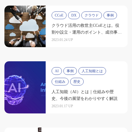
CCoE
DX
クラウド
事例
クラウド活用の救世主CCoEとは。役
割や設立・運用のポイント、成功事例
を紹介
2023.01.24 UP
AI
事例
人工知能とは
仕組み
歴史
人工知能（AI）とは｜仕組みや歴
史、今後の展望をわかりやすく解説
2023.01.17 UP