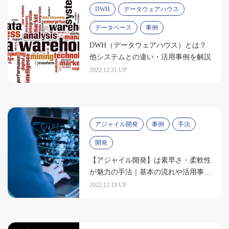
DWH
データウェアハウス
データベース
事例
DWH（データウェアハウス）とは？
他システムとの違い・活用事例を解説
2022.12.31 UP
アジャイル開発
事例
手法
開発
【アジャイル開発】は素早さ・柔軟性
が魅力の手法｜基本の流れや活用事例
を解説
2022.12.19 UP