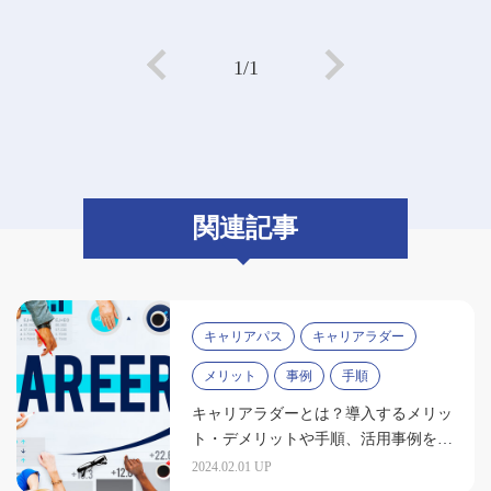
1/1
関連記事
キャリアパス
キャリアラダー
メリット
事例
手順
キャリアラダーとは？導入するメリッ
ト・デメリットや手順、活用事例を紹
介
2024.02.01 UP