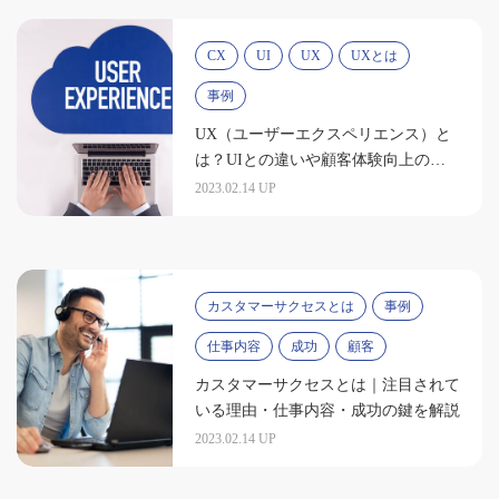
CX
UI
UX
UXとは
事例
UX（ユーザーエクスペリエンス）と
は？UIとの違いや顧客体験向上のポ
イントを解説
2023.02.14 UP
カスタマーサクセスとは
事例
仕事内容
成功
顧客
カスタマーサクセスとは｜注目されて
いる理由・仕事内容・成功の鍵を解説
2023.02.14 UP