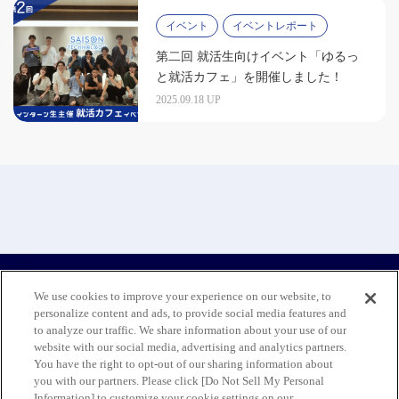
イベント
イベントレポート
第二回 就活生向けイベント「ゆるっ
と就活カフェ」を開催しました！
2025.09.18 UP
We use cookies to improve your experience on our website, to
personalize content and ads, to provide social media features and
to analyze our traffic. We share information about your use of our
website with our social media, advertising and analytics partners.
You have the right to opt-out of our sharing information about
お問い合わせ
免責事項
プライバシーポリシ
you with our partners. Please click [Do Not Sell My Personal
ー
サイトポリシー
運営会社
Information] to customize your cookie settings on our