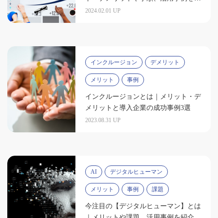
介
2024.02.01 UP
インクルージョン
デメリット
メリット
事例
インクルージョンとは｜メリット・デ
メリットと導入企業の成功事例3選
2023.08.31 UP
AI
デジタルヒューマン
メリット
事例
課題
今注目の【デジタルヒューマン】とは
｜メリットや課題、活用事例を紹介