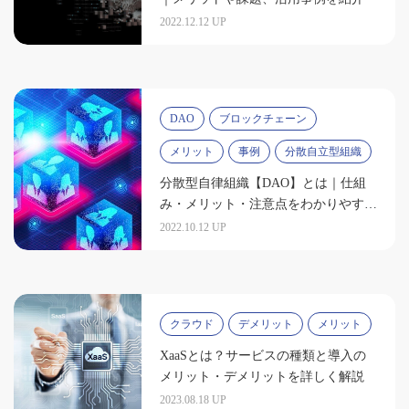
2022.12.12 UP
DAO
ブロックチェーン
メリット
事例
分散自立型組織
分散型自律組織【DAO】とは｜仕組
み・メリット・注意点をわかりやすく
解説
2022.10.12 UP
クラウド
デメリット
メリット
XaaSとは？サービスの種類と導入の
メリット・デメリットを詳しく解説
2023.08.18 UP