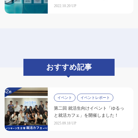
解説
2022.10.20 UP
おすすめ記事
イベント
イベントレポート
第二回 就活生向けイベント「ゆるっ
と就活カフェ」を開催しました！
2025.09.18 UP