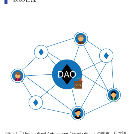
DAOは「 Decentralized Autonomous Organization 」の略称。日本語