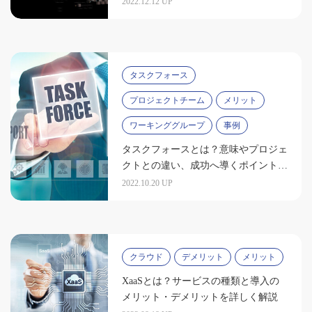
2022.12.12 UP
タスクフォース
プロジェクトチーム
メリット
ワーキンググループ
事例
タスクフォースとは？意味やプロジェ
クトとの違い、成功へ導くポイントを
解説
2022.10.20 UP
クラウド
デメリット
メリット
XaaSとは？サービスの種類と導入の
メリット・デメリットを詳しく解説