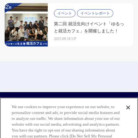
イベント
イベントレポート
第二回 就活生向けイベント「ゆるっ
と就活カフェ」を開催しました！
2025.09.18 UP
We use cookies to improve your experience on our website, to
personalize content and ads, to provide social media features and
to analyze our traffic. We share information about your use of our
website with our social media, advertising and analytics partners.
You have the right to opt-out of our sharing information about
お問い合わせ
免責事項
プライバシーポリシ
you with our partners. Please click [Do Not Sell My Personal