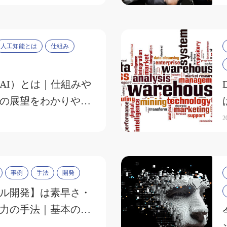
人工知能とは
仕組み
AI）とは｜仕組みや
の展望をわかりやす
2
事例
手法
開発
ル開発】は素早さ・
力の手法｜基本の流
例を解説