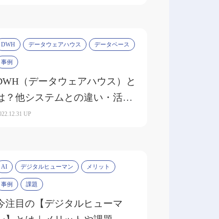
DWH
データウェアハウス
データベース
事例
DWH（データウェアハウス）と
は？他システムとの違い・活用
事例を解説
022.12.31 UP
AI
デジタルヒューマン
メリット
事例
課題
今注目の【デジタルヒューマ