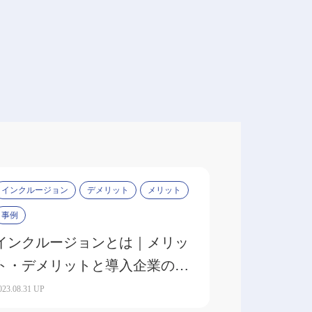
インクルージョン
デメリット
メリット
事例
インクルージョンとは｜メリッ
ト・デメリットと導入企業の成
功事例3選
023.08.31 UP