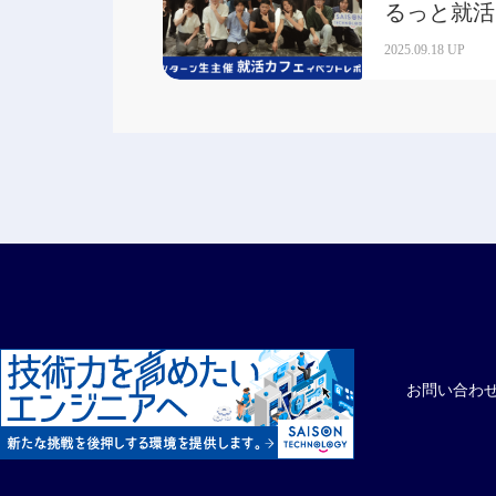
るっと就活
した！
2025.09.18 UP
お問い合わ