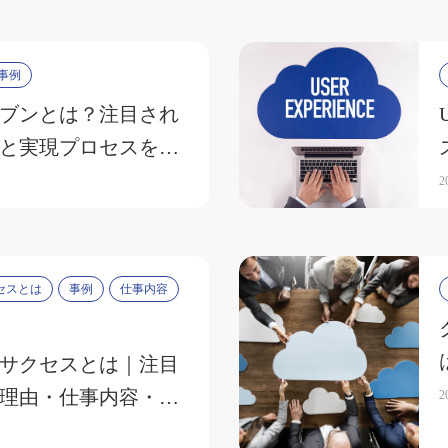
事例
ブンとは？注目され
と実現プロセスを解
2
セスとは
事例
仕事内容
サクセスとは｜注目
理由・仕事内容・成
2
説