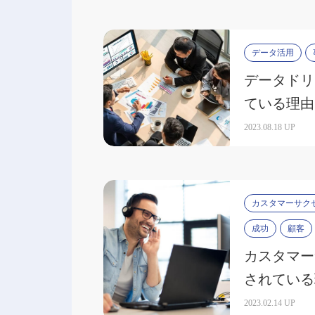
データ活用
データドリ
ている理由
説
2023.08.18 UP
カスタマーサク
成功
顧客
カスタマー
されている
功の鍵を解
2023.02.14 UP