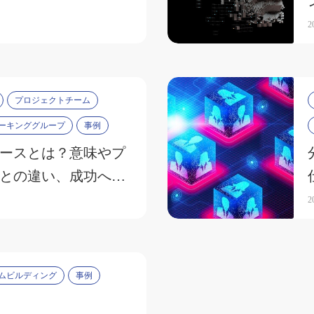
2
プロジェクトチーム
ーキンググループ
事例
ースとは？意味やプ
との違い、成功へ導
を解説
2
ムビルディング
事例