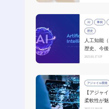
AI
事例
歴史
人工知能（
歴史、今後
く解説
2023.01.17 UP
アジャイル開発
【アジャイ
柔軟性が魅
れや活用事
2022.12.19 UP