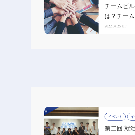
チームビル
は？チーム
向上させる
2022.04.25 UP
イベント
イ
第二回 就