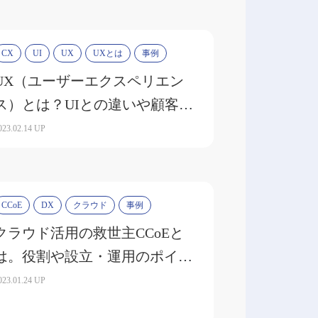
CX
UI
UX
UXとは
事例
UX（ユーザーエクスペリエン
ス）とは？UIとの違いや顧客体
験向上のポイントを解説
023.02.14 UP
CCoE
DX
クラウド
事例
クラウド活用の救世主CCoEと
は。役割や設立・運用のポイン
ト、成功事例を紹介
023.01.24 UP