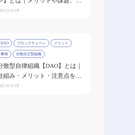
ン】とは｜メリットや課題、活
用事例を紹介
022.12.12 UP
DAO
ブロックチェーン
メリット
事例
分散自立型組織
分散型自律組織【DAO】とは｜
仕組み・メリット・注意点をわ
かりやすく解説
022.10.12 UP