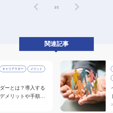
1/1
関連記事
キャリアラダー
メリット
ダーとは？導入する
デメリットや手順、
紹介
2