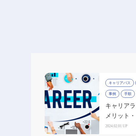
キャリアパス
事例
手順
キャリアラ
メリット・
活用事例を
2024.02.01 UP