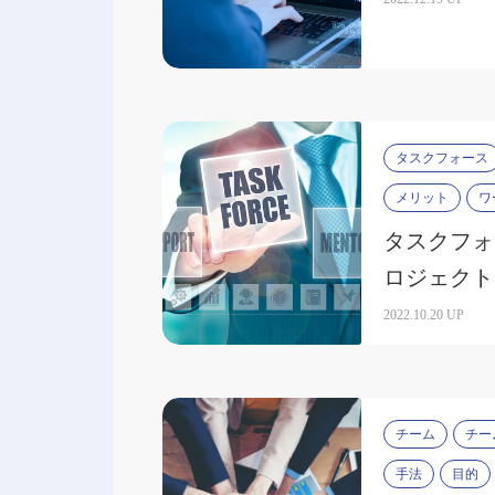
タスクフォース
メリット
ワ
タスクフォ
ロジェクト
くポイント
2022.10.20 UP
チーム
チー
手法
目的