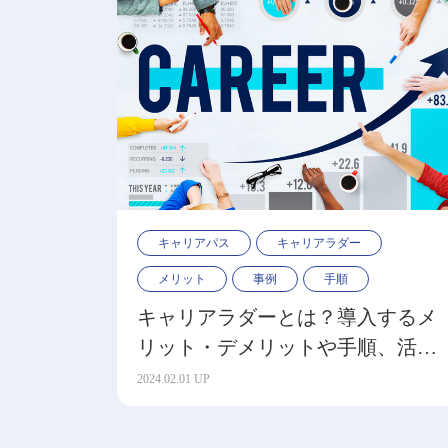
キャリアパス
キャリアラダー
メリット
事例
手順
キャリアラダーとは？導入するメ
リット・デメリットや手順、活用
事例を紹介
2024.02.01 UP