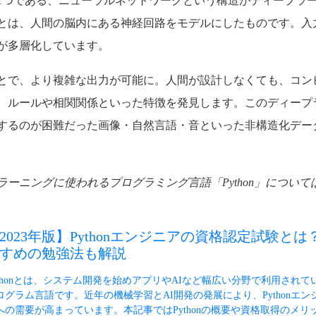
1つである、ニューラルネットワークという構造がディープラ
とは、人間の脳内にある神経回路をモデルにしたものです。入
が多層化しています。
とで、より複雑な出力が可能に。人間が設計しなくても、コン
、ルールや相関関係といった特徴を発見します。このディープ
するのが困難だった画像・自然言語・音といった非構造化デー
ラーニングに使われるプログラミング言語「Python」につい
2023年版】Pythonエンジニアの資格認定試験とは
すめの勉強法も解説
ythonとは、システム開発を始めアプリやAIなど幅広い分野で利用されて
ログラム言語です。近年の機械学習とAI開発の発展により、Pythonエン
への需要が高まっています。本記事ではPythonの概要や資格取得のメリ