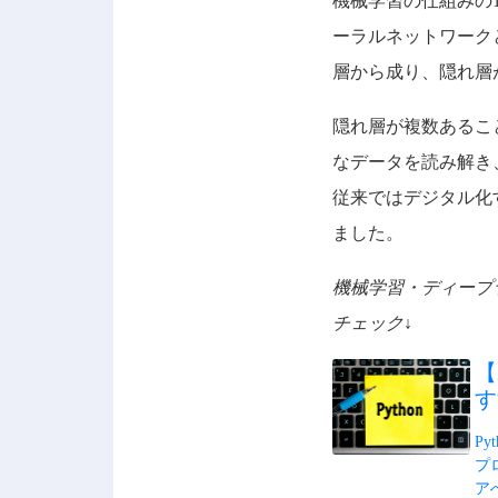
機械学習の仕組みの
ーラルネットワーク
層から成り、隠れ層
隠れ層が複数あるこ
なデータを読み解き
従来ではデジタル化
ました。
機械学習・ディープ
チェック↓
【
す
P
プ
ア