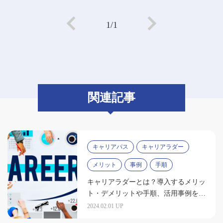
1/1
関連記事
キャリアパス
キャリアラダー
メリット
事例
手順
キャリアラダーとは？導入するメリッ
ト・デメリットや手順、活用事例を紹
介
2024.02.01 UP