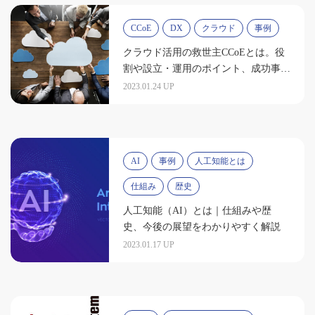
CCoE
DX
クラウド
事例
クラウド活用の救世主CCoEとは。役
割や設立・運用のポイント、成功事例
を紹介
2023.01.24 UP
AI
事例
人工知能とは
仕組み
歴史
人工知能（AI）とは｜仕組みや歴
史、今後の展望をわかりやすく解説
2023.01.17 UP