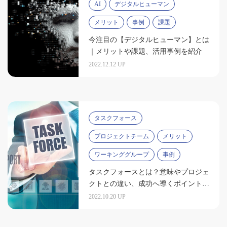
AI
デジタルヒューマン
メリット
事例
課題
今注目の【デジタルヒューマン】とは
｜メリットや課題、活用事例を紹介
2022.12.12 UP
タスクフォース
プロジェクトチーム
メリット
ワーキンググループ
事例
タスクフォースとは？意味やプロジェ
クトとの違い、成功へ導くポイントを
解説
2022.10.20 UP