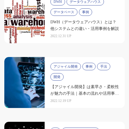
DWH
データウェアハウス
データベース
事例
DWH（データウェアハウス）とは？
他システムとの違い・活用事例を解説
2022.12.31 UP
アジャイル開発
事例
手法
開発
【アジャイル開発】は素早さ・柔軟性
が魅力の手法｜基本の流れや活用事例
を解説
2022.12.19 UP