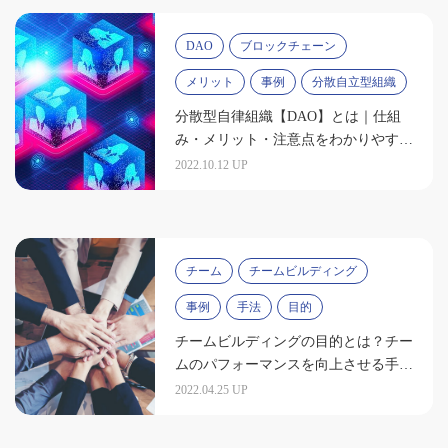
DAO
ブロックチェーン
メリット
事例
分散自立型組織
分散型自律組織【DAO】とは｜仕組
み・メリット・注意点をわかりやすく
解説
2022.10.12 UP
チーム
チームビルディング
事例
手法
目的
チームビルディングの目的とは？チー
ムのパフォーマンスを向上させる手法
を学ぼう
2022.04.25 UP