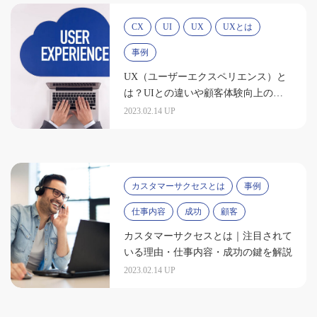
CX
UI
UX
UXとは
事例
UX（ユーザーエクスペリエンス）と
は？UIとの違いや顧客体験向上のポ
イントを解説
2023.02.14 UP
カスタマーサクセスとは
事例
仕事内容
成功
顧客
カスタマーサクセスとは｜注目されて
いる理由・仕事内容・成功の鍵を解説
2023.02.14 UP