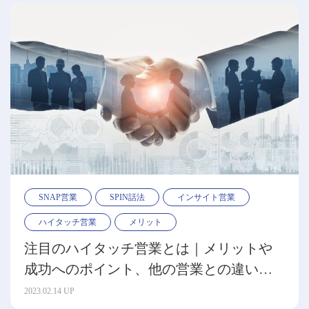
SNAP営業
SPIN話法
インサイト営業
ハイタッチ営業
メリット
注目のハイタッチ営業とは｜メリットや
成功へのポイント、他の営業との違いを
解説
2023.02.14 UP