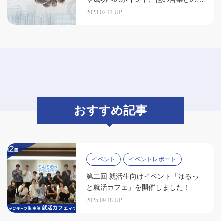
いを解説
2023.02.14 UP
おすすめ記事
イベント
イベントレポート
第二回 就活生向けイベント「ゆるっ
と就活カフェ」を開催しました！
2025.09.18 UP