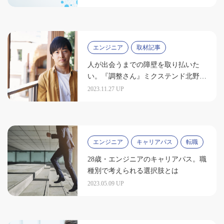
エンジニア
取材記事
人が出会うまでの障壁を取り払いた
い。『調整さん』ミクステンド北野智
大が目指す世界
2023.11.27 UP
エンジニア
キャリアパス
転職
28歳・エンジニアのキャリアパス。職
種別で考えられる選択肢とは
2023.05.09 UP