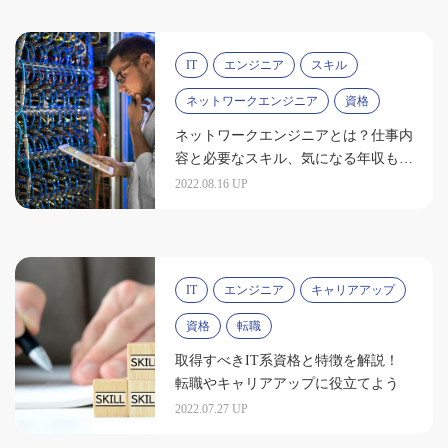
IT
エンジニア
スキル
ネットワークエンジニア
資格
ネットワークエンジニアとは？仕事内
容と必要なスキル、気になる年収もチ
ェック
2022.08.16 UP
IT
エンジニア
キャリアアップ
資格
転職
取得すべきIT系資格と特徴を解説！
転職やキャリアアップに役立てよう
2022.07.27 UP