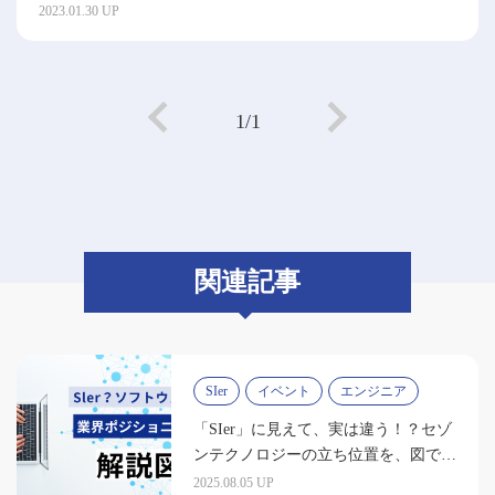
紹介
2023.01.30 UP
1/1
関連記事
SIer
イベント
エンジニア
「SIer」に見えて、実は違う！？セゾ
ンテクノロジーの立ち位置を、図で解
説します
2025.08.05 UP