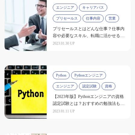
エンジニア
キャリアパス
プリセールス
仕事内容
営業
プリセールスとはどんな仕事？仕事内
容や必要なスキル、転職に活かせる資
格を紹介
2023.01.30 UP
Python
Pythonエンジニア
エンジニア
認定試験
資格
【2023年版】Pythonエンジニアの資格
認定試験とは？おすすめの勉強法も解
説
2023.01.11 UP