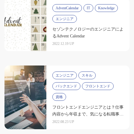
AdventCalendar
IT
Knowledge
エンジニア
セゾンテクノロジーのエンジニアによ
るAdvent Calendar
2022.12.19 UP
エンジニア
スキル
バックエンド
フロントエンド
資格
フロントエンドエンジニアとは？仕事
内容から年収まで、気になる転職事情
を公開
2022.08.23 UP