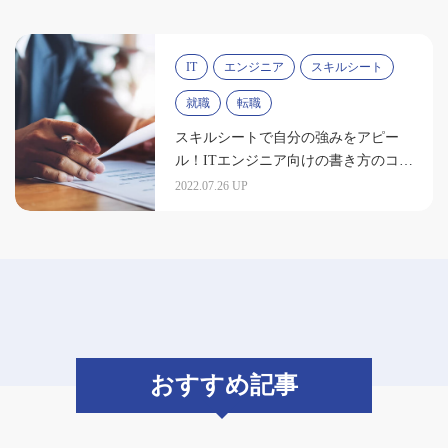
IT
エンジニア
スキルシート
就職
転職
スキルシートで自分の強みをアピー
ル！ITエンジニア向けの書き方のコツ
を紹介
2022.07.26 UP
おすすめ記事