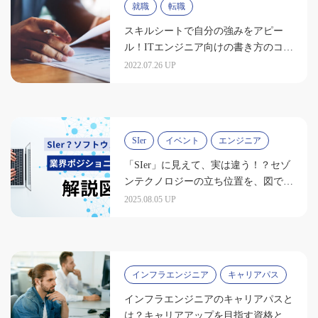
就職
転職
スキルシートで自分の強みをアピー
ル！ITエンジニア向けの書き方のコツ
を紹介
2022.07.26 UP
SIer
イベント
エンジニア
「SIer」に見えて、実は違う！？セゾ
ンテクノロジーの立ち位置を、図で解
説します
2025.08.05 UP
インフラエンジニア
キャリアパス
インフラエンジニアのキャリアパスと
は？キャリアアップを目指す資格とス