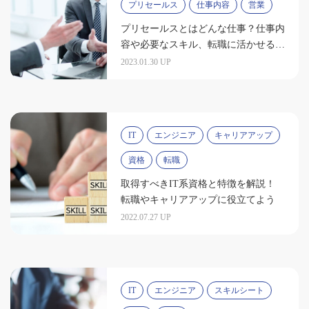
プリセールス
仕事内容
営業
プリセールスとはどんな仕事？仕事内
容や必要なスキル、転職に活かせる資
格を紹介
2023.01.30 UP
IT
エンジニア
キャリアアップ
資格
転職
取得すべきIT系資格と特徴を解説！
転職やキャリアアップに役立てよう
2022.07.27 UP
IT
エンジニア
スキルシート