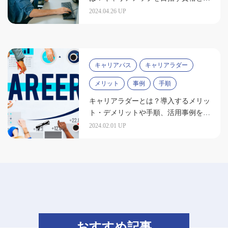
キルを紹介
2024.04.26 UP
キャリアパス
キャリアラダー
メリット
事例
手順
キャリアラダーとは？導入するメリッ
ト・デメリットや手順、活用事例を紹
介
2024.02.01 UP
おすすめ記事