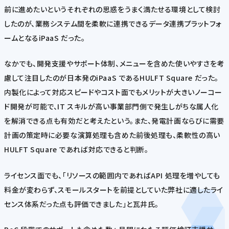
前に進めたいというそれぞれの思惑をうまく満たせる環境として検討
したのが、業務システム間を柔軟に連携できるデータ連携プラットフォ
ームとなるiPaaS だった。
なかでも、開発支援やサポート体制、メニューを含めた使いやすさを考
慮して注目したのが日本発のiPaaS であるHULFT Square だった。
内製化によって対応スピードやコスト面でもメリットが大きいノーコー
ド開発が可能で、IT スキルが高い事業部門側で発生しがちな属人化
を解消できる点も有効だと考えたという。また、発電計画ならびに需要
計画の策定時に必要な演算処理も含めた前後処理も、柔軟性の高い
HULFT Square であれば対応できると判断。
ライセンス面でも、「リソースの範囲内であればAPI 処理を増やしても
料金が変わらず、スモールスタートを前提としていた弊社に適したライ
センス体系だった点も評価できました」と瓦井氏。