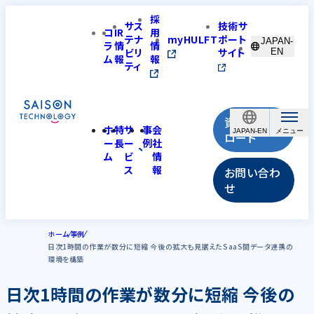
採
サス
技術サ
コ
IR
用
テナ
myHULFT
ポート
JAPAN-
ラ
情
情
ビリ
サイト
EN
ム
報
報
ティ
資料ダウン
ホ
特
サ
事
会
JAPAN-EN
ロード
ー
長
ー
例
社
ム
ビ
情
ス
報
お問い合わ
せ
ホーム
事例
日次1時間の作業が数分に短縮 今後の拡大も見据えたSaaS間データ連携の
環境を構築
日次1時間の作業が数分に短縮 今後の