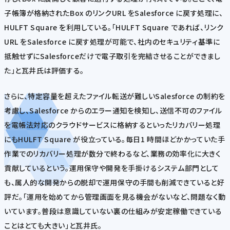
子帳簿が格納されたBox のリンクURL をSalesforce に戻す処理に、
HULFT Square を利用している。「HULFT Square であれば、リンク
URL をSalesforce に戻す処理が可能で、社内のセキュリティ基準に
抵触せずにSalesforceだけで電子取引を完結させることができまし
た」と瓦井氏は評価する。
さらに、特定容量を超えたファイル転送が難しいSalesforce の制約を
考慮し、Salesforce からのエラー通知を検知し、送信不可のファイル
を電帳法対応のクラウドサービスに格納するといったリカバリー処理
にもHULFT Square が役立っている。毎日1 時間ほどかかっていた手
作業でのリカバリー処理が数分で終わるなど、業務の効率化に大きく
貢献しているという。運用保守や開発を手掛けるシステム部門として
も、属人的な開発からの脱却で運用保守の手間も削減できていると好
評だ。「運用を始めてから管理画面を見る機会がないなど、問題なく動
いています。普段は意識していない裏の仕組みが安定稼働できている
ことはとても大きい」と瓦井氏。