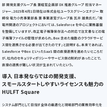
部 開発支援グループ長 兼経営企画部 DX 推進グループ 担当マネー
ジャー、2025年4月1日現在は株式会社ユーラスグリーンエナジー 取
締役 電力小売事業部長 兼 事業運営グループ長 瓦井 雄貴氏だ。「発
電所関連のプロジェクトにおいては、Salesforce を中心に業務基盤
を整備していますが、改正電子帳簿保存法への対応で注文書などの電
子帳簿ファイルの管理が求められ、Box 含めた複数のクラウドサービ
ス間を連携させる必要が出てきたのです」と説明する。本来であれば、
Salesforce やBox といったSaaS 間の直接連携を進めたいところだ
が、社内のセキュリティポリシーやサービス側の制約があったことで、
直接の連携が難しい状況が生まれていたという。
導入
日本発ならではの開発支援、
スモールスタートしやすいライセンスも魅力の
HULFT Square
システム部門として目指す全体の最適化と現場部門の業務効率化を