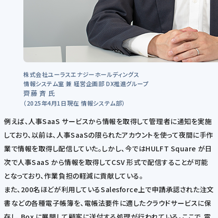
株式会社ユーラスエナジーホールディングス
情報システム室 兼 経営企画部 DX推進グループ
齊藤 斉 氏
（2025年4月1日現在 情報システム部）
例えば、人事SaaS サービスから情報を取得して管理者に通知を実施
しており、以前は、人事SaaSの限られたアカウントを使って夜間に手作
業で情報を取得し配信していた。しかし、今ではHULFT Square が日
次で人事SaaS から情報を取得してCSV 形式で配信することが可能
となっており、作業負担の軽減に貢献している。
また、200名ほどが利用しているSalesforce上で申請承認された注文
書などの各種電子帳簿を、電帳法要件に適したクラウドサービスに保
存し、Box に展開して顧客に送付する処理が行われている。ここで、電