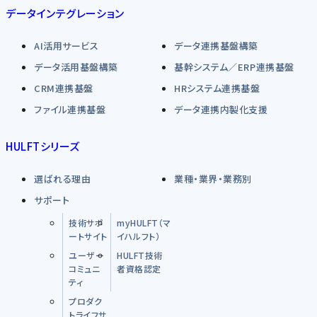
データインテグレーション
AI活用サービス
データ連携基盤構築
データ活用基盤構築
基幹システム／ERP連携基盤
CRM連携基盤
HRシステム連携基盤
ファイル連携基盤
データ連携内製化支援
HULFTシリーズ
選ばれる理由
業種・業界・業務別
サポート
技術サポ
myHULFT（マ
ートサイト
イハルフト）
ユーザー
HULFT技術
コミュニ
者資格認定
ティ
プロダク
トライフサ