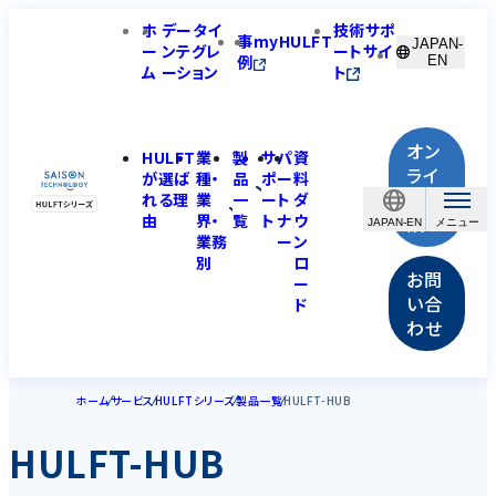
ホ
データイ
技術サポ
事
myHULFT
JAPAN-
ー
ンテグレ
ートサイ
例
EN
ム
ーション
ト
オン
HULFT
業
製
サ
パ
資
ライ
が選ば
種・
品
ポ
ー
料
ン相
れる理
業
一
ー
ト
ダ
由
界・
覧
ト
ナ
ウ
談
JAPAN-EN
業務
ー
ン
別
ロ
お問
ー
い合
ド
わせ
ホーム
サービス
HULFTシリーズ
製品一覧
HULFT-HUB
HULFT-HUB