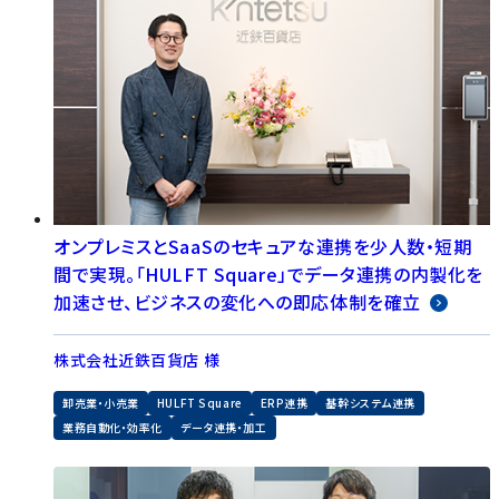
オンプレミスとSaaSのセキュアな連携を少人数・短期
間で実現。「HULFT Square」でデータ連携の内製化を
加速させ、ビジネスの変化への即応体制を確立
株式会社近鉄百貨店 様
卸売業・小売業
HULFT Square
ERP連携
基幹システム連携
業務自動化・効率化
データ連携・加工