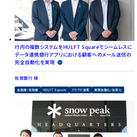
行内の複数システムをHULFT Squareでシームレスに
データ連携銀行アプリにおける顧客へのメール送信の
完全自動化を実現
佐賀銀行 様
金融業・保険業
HULFT Square
クラウド連携
業務自動化・効率化