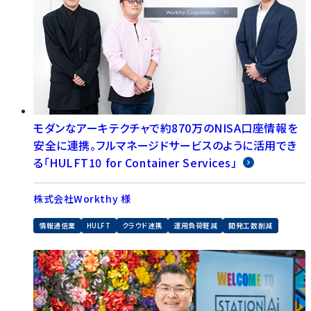
モダンなアーキテクチャで約870万のNISA口座情報を
安全に連携。フルマネージドサービスのように活用でき
る「HULFT10 for Container Services」
株式会社Workthy 様
情報通信業
HULFT
クラウド連携
運用負荷軽減
開発工数削減