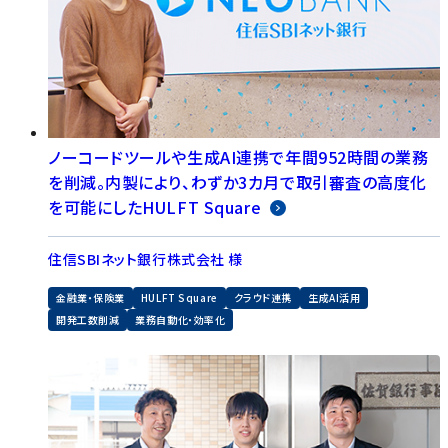
ノーコードツールや生成AI連携で年間952時間の業務
を削減。内製により、わずか3カ月で取引審査の高度化
を可能にしたHULFT Square
住信SBIネット銀行株式会社 様
金融業・保険業
HULFT Square
クラウド連携
生成AI活用
開発工数削減
業務自動化・効率化