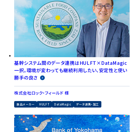
基幹システム間のデータ連携はHULFT×DataMagic
一択。環境が変わっても継続利用したい、安定性と使い
勝手の良さ
株式会社ロック・フィールド 様
食品メーカー
HULFT
DataMagic
データ連携・加工