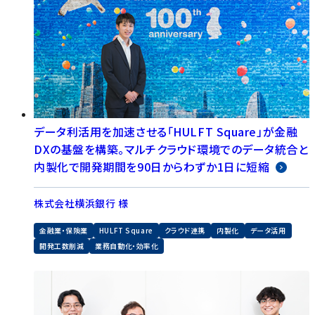
データ利活用を加速させる「HULFT Square」が金融
DXの基盤を構築。マルチクラウド環境でのデータ統合と
内製化で開発期間を90日からわずか1日に短縮
株式会社横浜銀行 様
金融業・保険業
HULFT Square
クラウド連携
内製化
データ活用
開発工数削減
業務自動化・効率化