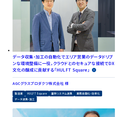
データ収集・加工の自動化でエリア営業のデータドリブ
ンな環境整備に一役。クラウドとのセキュアな接続でDX
文化の醸成に貢献する「HULFT Square」
AGCグラスプロダクツ株式会社 様
製造業
HULFT Square
基幹システム連携
業務自動化・効率化
データ連携・加工