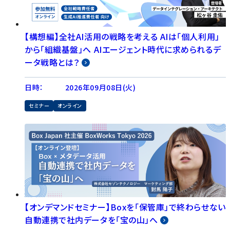
【構想編】全社AI活用の戦略を考える AIは「個人利用」
から「組織基盤」へ AIエージェント時代に求められるデ
ータ戦略とは？
日時：
2026年09月08日(火)
セミナー
オンライン
【オンデマンドセミナー】Boxを「保管庫」で終わらせない
自動連携で社内データを「宝の山」へ