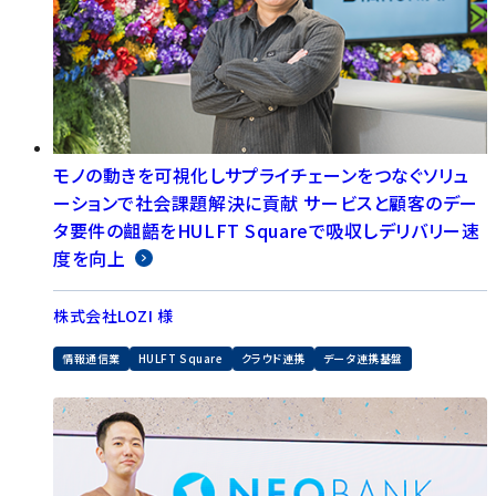
モノの動きを可視化しサプライチェーンをつなぐソリュ
ーションで社会課題解決に貢献 サービスと顧客のデー
タ要件の齟齬をHULFT Squareで吸収しデリバリー速
度を向上
株式会社LOZI 様
情報通信業
HULFT Square
クラウド連携
データ連携基盤