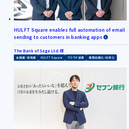
HULFT Square enables full automation of email
sending to customers in banking apps
The Bank of Saga Ltd.様
金融業・保険業
HULFT Square
クラウド連携
業務自動化・効率化