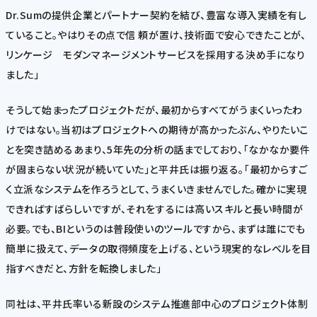
Dr.Sumの提供企業とパートナー契約を結び、豊富な導入実績を有し
ていること。やはりその点で信 頼が置け、技術面で安心できたことが、
リンケージ モダンマネージメントサービスを採用する決め手になり
ました」
そうして始まったプロジェクトだが、最初からすべてがうまくいったわ
けではない。当初はプロジェクトへの期待が高かったぶん、やりたいこ
とを突き詰めるあまり、5年先の分析の話までしており、「なかなか要件
が固まらない状況が続いていた」と平井氏は振り返る。「最初からすご
く立派なシステムを作ろうとして、うまくいきませんでした。確かに実現
できればすばらしいですが、それをするには高いスキルと長い時間が
必要。でも、BIというのは普段使いのツールですから、まずは誰にでも
簡単に扱えて、データの取得頻度を上げる、という現実的なレベルを目
指すべきだと、方針を転換しました」
同社は、平井氏率いる新設のシステム推進部中心のプロジェクト体制