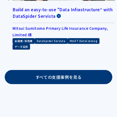
Build an easy-to-use "Data Infrastructure“ with
DataSpider Servista
Mitsui Sumitomo Primary Life Insurance Company,
Limited.様
金融業・保険業
DataSpider Servista
HULFT DataCatalog
データ活用
すべての支援事例を見る