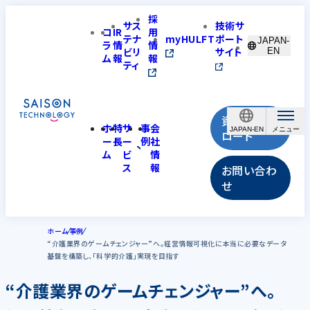
採
サス
技術サ
コ
IR
用
テナ
myHULFT
ポート
JAPAN-
ラ
情
情
ビリ
サイト
EN
ム
報
報
ティ
資料ダウン
ホ
特
サ
事
会
JAPAN-EN
ロード
ー
長
ー
例
社
ム
ビ
情
ス
報
お問い合わ
せ
ホーム
事例
“介護業界のゲームチェンジャー”へ。経営情報可視化に本当に必要なデータ
基盤を構築し、「科学的介護」実現を目指す
“介護業界のゲームチェンジャー”へ。