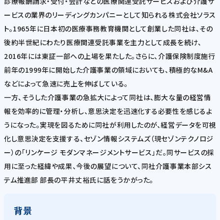
診療報酬請求・受付・会計などの医療関連受託サービスおよび介護サ
ービスの業界のリーディングカンパニーとして知られる株式会社ソラス
ト。1965年に日本初の医療事務教育機関として創業した同社は、その
後約半世紀にわたり医療関連受託事業を主力として成長を続け、
2016年には東証一部への上場を果たした。さらに、介護保険制度施行
前年の1999年に開始した介護事業の領域においても、積極的なM&A
などによって急速に売上を伸ばしている。
一方、そうした介護事業の急拡大によって同社は、膨大な量の経営情
報を効率的に管理・分析し、意思決定を迅速化する必要性を感じるよ
うになった。実現を図るために同社が利用したのが、経営データを可視
化し意思決定を支援する、セゾン情報システムズ（現セゾンテクノロジ
ー）の「リンケージ モダンマネージメントサービス」だ。同サービスの採
用に至った経緯や成果、今後の展望について、同社介護事業本部シス
テム推進部 部長の平井丈裕氏に話をうかがった。
背景