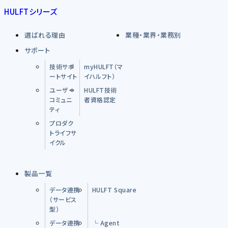
HULFTシリーズ
選ばれる理由
業種・業界・業務別
サポート
技術サポ
myHULFT（マ
ートサイト
イハルフト）
ユーザー
HULFT技術
コミュニ
者資格認定
ティ
プロダク
トライフサ
イクル
製品一覧
データ連携
HULFT Square
（サービス
型）
データ連携
└ Agent