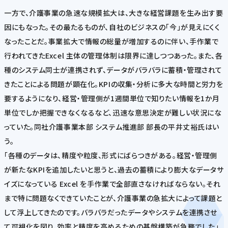
一方で、介護事業の急速な規模拡大は、大きな経営課題を生み出す要
因にもなった。その最たるものが、自社のビジネスの「今」が見えにくく
なったことだ。事業拡大で情報の総量が増加するのに伴い、手作業で
行われてきたExcel 主体の管理体制は限界に達しつつあった。また、各
種のシステム同士が連携されず、データがバラバラに蓄積・管理されて
きたことによる問題が顕在化。KPIの収集・分析に多大な時間と労力を
要するようになり、経営・管理側が1週間単位で知りたい情報を1か月
単位でしか把握できなくなるなど、迅速な意思決定が難しい状況にな
っていた。同社介護事業本部 システム推進部 部長の平井丈裕氏はい
う。
「各種のデータは、精度や粒度、形式にばらつきがある。経営・管理側
が新たなKPIを追加したいと思うと、過去の蓄積により膨大なデータサ
イズになっている Excel を手作業で全部直さなければならない。それ
まで特に問題なくできていたことが、介護事業の急拡大によって課題と
して浮上してきたのです。バラバラだったデータやシステムを連携させ
て可視化を図り、効率と精度を高めるための基盤構築が急務でした」