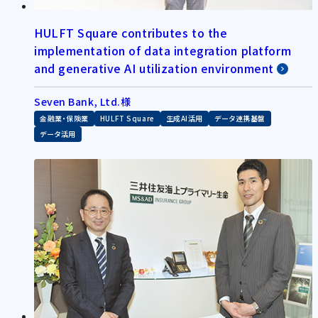
HULFT Square contributes to the
implementation of data integration platform
and generative AI utilization environment
Seven Bank, Ltd.様
金融業・保険業
HULFT Square
生成AI活用
データ連携基盤
データ活用