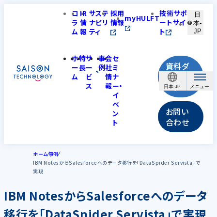
コ
IR
サステ
採用
技術サポ
日
myHULFT
ラ
情
ナビリ
情報
ートサイ
本-
ム
報
ティ
ト
JP
ホ
特
サ
事
会
セ
資料ダ
ー
長
ー
例
社
ミ
ウンロ
ム
ビ
情
ナ
ス
報
ー・
ード
日本-JP
イ
ベ
お問い
ン
合わせ
ト
ホーム
事例
IBM NotesからSalesforceへのデータ移行を「DataSpider Servista」で
実現
IBM NotesからSalesforceへのデータ
移行を「DataSpider Servista」で実現