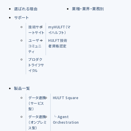
選ばれる理由
業種・業界・業務別
サポート
技術サポ
myHULFT（マ
ートサイト
イハルフト）
ユーザー
HULFT技術
コミュニ
者資格認定
ティ
プロダク
トライフサ
イクル
製品一覧
データ連携
HULFT Square
（サービス
型）
データ連携
└ Agent
（オンプレミ
Orchestration
ス型）