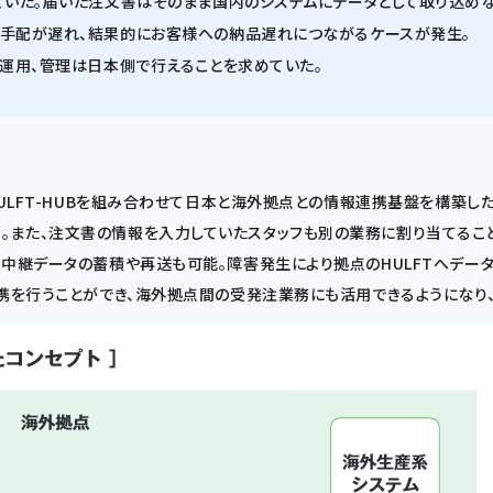
ていた。届いた注文書はそのまま国内のシステムにデータとして取り込めな
の手配が遅れ、結果的にお客様への納品遅れにつながるケースが発生。
の運用、管理は日本側で行えることを求めていた。
HULFT-HUBを組み合わせて日本と海外拠点との情報連携基盤を構築
また、注文書の情報を入力していたスタッフも別の業務に割り当てることが
中継データの蓄積や再送も可能。障害発生により拠点のHULFTへデータが
連携を行うことができ、海外拠点間の受発注業務にも活用できるようになり