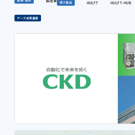
製造業
業種・業態
HULFT
HULFT-HUB
導入製品
データ連携基盤