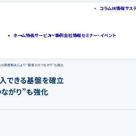
コラム
IR情報
サス
ホーム
特長
サービス
事例
会社情報
セミナー・イベント
の課題解決により “顧客とのつながり”も強化
導入できる基盤を確立
つながり”も強化