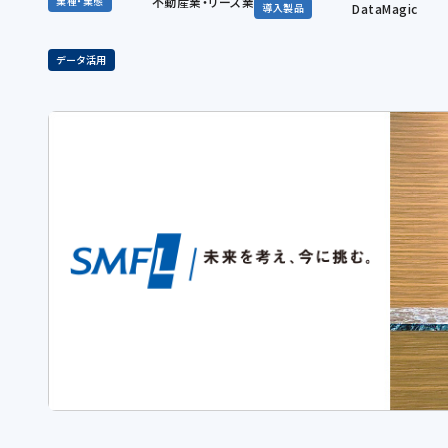
不動産業・リース業
業種・業態
DataMagic
導入製品
データ活用