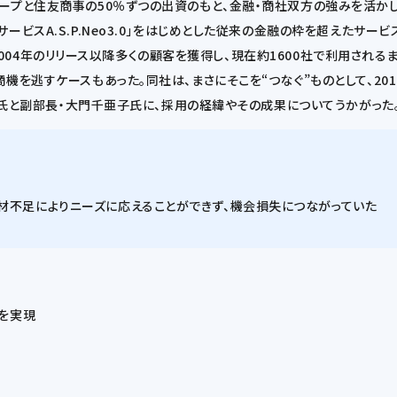
ープと住友商事の50％ずつの出資のもと、金融・商社双方の強みを活か
ービスA.S.P.Neo3.0」をはじめとした従来の金融の枠を超えたサー
」は、2004年のリリース以降多くの顧客を獲得し、現在約1600社で利用さ
機を逃すケースもあった。同社は、まさにそこを“つなぐ”ものとして、20
康之氏と副部長・大門千亜子氏に、採用の経緯やその成果についてうかがった
材不足によりニーズに応えることができず、機会損失につながっていた
入を実現