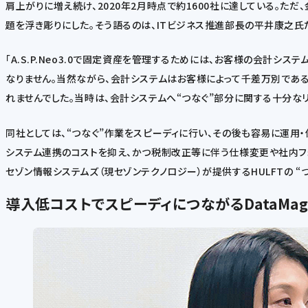
肩上がりに増え続け、2020年2月時点で約1600社に達している。た
題を浮き彫りにした。そう語るのは、ITビジネス推進部長の平井康之氏
「A.S.P.Neo3.0で固定資産を管理するためには、お客様の会計シス
なりません。当然ながら、会計システムはお客様によって千差万別であ
れませんでした。当時は、会計システムへ“つなぐ”部分に関する十分な
同社としては、“つなぐ”作業をスピーディに行い、その後も容易に運用・保
システム連携のコストを抑え、かつ税制改正等に伴う仕様変更や社内フ
セゾン情報システムズ（現セゾンテクノロジー）が提供するHULFTの “
導入
低コストでスピーディにつながるDataMag