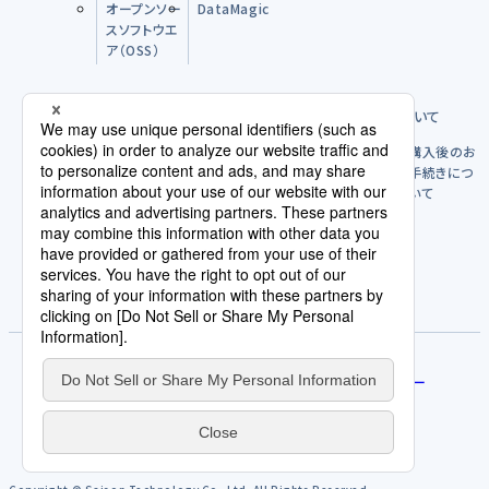
オープンソー
DataMagic
スソフトウエ
ア（OSS）
購入前のFAQ
製品のご購入方法について
購入後につ
購入後のお
いて
手続きにつ
いて
パートナー
ライセンスポリシー
使用許諾契約/利用規約
評価版を試す
サービス規約
免責事項
人権方針
契約発注取引規約
個人情報の取扱いについて
プライバシーポリシー
サイトポリシー
Cookieポリシー
AI倫理原則
カスタマーハラスメントに関する当社の考え方
サイトマップ