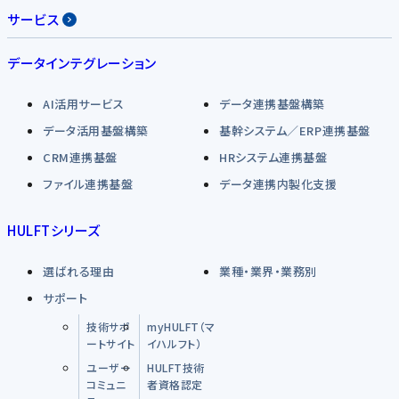
サービス
データインテグレーション
AI活用サービス
データ連携基盤構築
データ活用基盤構築
基幹システム／ERP連携基盤
CRM連携基盤
HRシステム連携基盤
ファイル連携基盤
データ連携内製化支援
HULFTシリーズ
選ばれる理由
業種・業界・業務別
サポート
技術サポ
myHULFT（マ
ートサイト
イハルフト）
ユーザー
HULFT技術
コミュニ
者資格認定