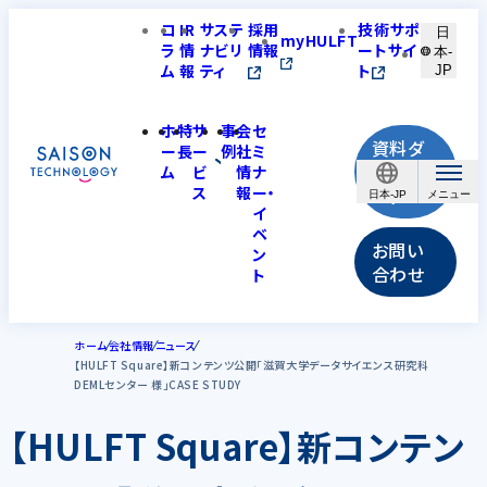
コ
IR
サステ
採用
技術サポ
日
myHULFT
ラ
情
ナビリ
情報
ートサイ
本-
ム
報
ティ
ト
JP
ホ
特
サ
事
会
セ
資料ダ
ー
長
ー
例
社
ミ
ウンロ
ム
ビ
情
ナ
ス
報
ー・
ード
日本-JP
イ
ベ
お問い
ン
合わせ
ト
ホーム
会社情報
ニュース
【HULFT Square】新コンテンツ公開「滋賀大学データサイエンス研究科
DEMLセンター 様」CASE STUDY
【HULFT Square】新コンテン