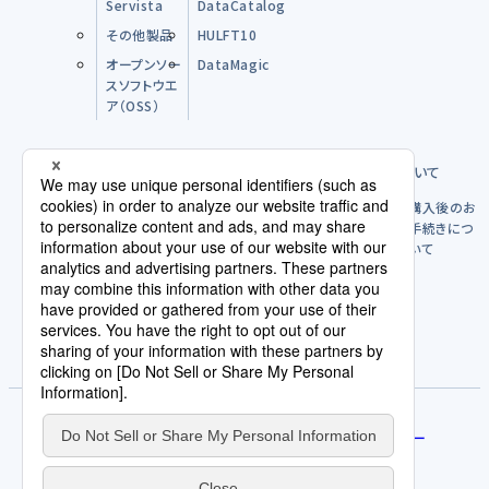
Servista
DataCatalog
その他製品
HULFT10
オープンソー
DataMagic
スソフトウエ
ア（OSS）
購入前のFAQ
製品のご購入方法について
購入後につ
購入後のお
いて
手続きにつ
いて
パートナー
ライセンスポリシー
使用許諾契約/利用規約
評価版を試す
サービス規約
免責事項
人権方針
契約発注取引規約
個人情報の取扱いについて
プライバシーポリシー
サイトポリシー
Cookieポリシー
AI倫理原則
カスタマーハラスメントに関する当社の考え方
サイトマップ