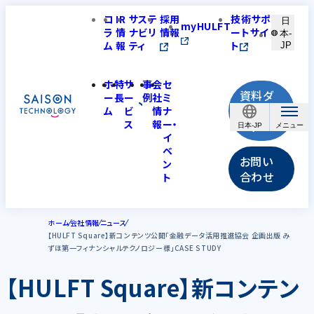
コ
IR
サステ
採用
技術サポ
日
myHULFT
ラ
情
ナビリ
情報
ートサイ
本-
ム
報
ティ
ト
JP
ホ
特
サ
事
会
セ
資料ダ
ー
長
ー
例
社
ミ
ウンロ
ム
ビ
情
ナ
ス
報
ー・
ード
日本-JP
イ
ベ
お問い
ン
合わせ
ト
ホーム
会社情報
ニュース
【HULFT Square】新コンテンツ公開「金融データ活用推進協会 企画出版 み
ずほ第一フィナンシャルテクノロジー様」CASE STUDY
【HULFT Square】新コンテン