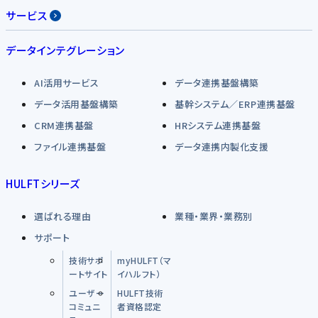
サービス
データインテグレーション
AI活用サービス
データ連携基盤構築
データ活用基盤構築
基幹システム／ERP連携基盤
CRM連携基盤
HRシステム連携基盤
ファイル連携基盤
データ連携内製化支援
HULFTシリーズ
選ばれる理由
業種・業界・業務別
サポート
技術サポ
myHULFT（マ
ートサイト
イハルフト）
ユーザー
HULFT技術
コミュニ
者資格認定