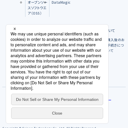
オープンソー
DataMagic
スソフトウエ
ア（OSS）
購入前のFAQ
製品のご購入方法について
購入後につ
購入後のお
いて
手続きにつ
いて
パートナー
ライセンスポリシー
使用許諾契約/利用規約
評価版を試す
サービス規約
免責事項
人権方針
契約発注取引規約
個人情報の取扱いについて
プライバシーポリシー
サイトポリシー
Cookieポリシー
AI倫理原則
カスタマーハラスメントに関する当社の考え方
サイトマップ