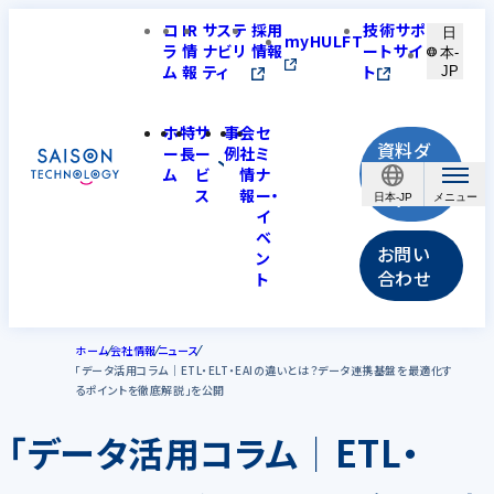
コ
IR
サステ
採用
技術サポ
日
myHULFT
ラ
情
ナビリ
情報
ートサイ
本-
ム
報
ティ
ト
JP
ホ
特
サ
事
会
セ
資料ダ
ー
長
ー
例
社
ミ
ウンロ
ム
ビ
情
ナ
ス
報
ー・
ード
日本-JP
イ
ベ
お問い
ン
合わせ
ト
ホーム
会社情報
ニュース
「データ活用コラム│ETL・ELT・EAIの違いとは？データ連携基盤を最適化す
るポイントを徹底解説」を公開
「データ活用コラム│ETL・