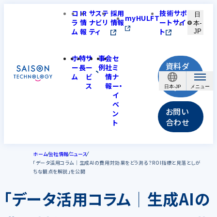
コ
IR
サステ
採用
技術サポ
日
myHULFT
ラ
情
ナビリ
情報
ートサイ
本-
ム
報
ティ
ト
JP
ホ
特
サ
事
会
セ
資料ダ
ー
長
ー
例
社
ミ
ウンロ
ム
ビ
情
ナ
ス
報
ー・
ード
日本-JP
イ
ベ
お問い
ン
合わせ
ト
ホーム
会社情報
ニュース
「データ活用コラム│生成AIの費用対効果をどう測る？ROI指標と見落としが
ちな観点を解説」を公開
「データ活用コラム│生成AIの