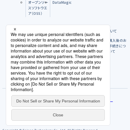
オープンソー
DataMagic
スソフトウエ
ア（OSS）
購入前のFAQ
製品のご購入方法について
購入後につ
購入後のお
いて
手続きにつ
いて
パートナー
ライセンスポリシー
使用許諾契約/利用規約
評価版を試す
サービス規約
免責事項
人権方針
契約発注取引規約
個人情報の取扱いについて
プライバシーポリシー
サイトポリシー
Cookieポリシー
AI倫理原則
カスタマーハラスメントに関する当社の考え方
サイトマップ