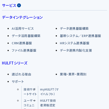
サービス
データインテグレーション
AI活用サービス
データ連携基盤構築
データ活用基盤構築
基幹システム／ERP連携基盤
CRM連携基盤
HRシステム連携基盤
ファイル連携基盤
データ連携内製化支援
HULFTシリーズ
選ばれる理由
業種・業界・業務別
サポート
技術サポ
myHULFT（マ
ートサイト
イハルフト）
ユーザー
HULFT技術
コミュニ
者資格認定