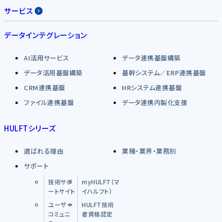
サービス
データインテグレーション
AI活用サービス
データ連携基盤構築
データ活用基盤構築
基幹システム／ERP連携基盤
CRM連携基盤
HRシステム連携基盤
ファイル連携基盤
データ連携内製化支援
HULFTシリーズ
選ばれる理由
業種・業界・業務別
サポート
技術サポ
myHULFT（マ
ートサイト
イハルフト）
ユーザー
HULFT技術
コミュニ
者資格認定