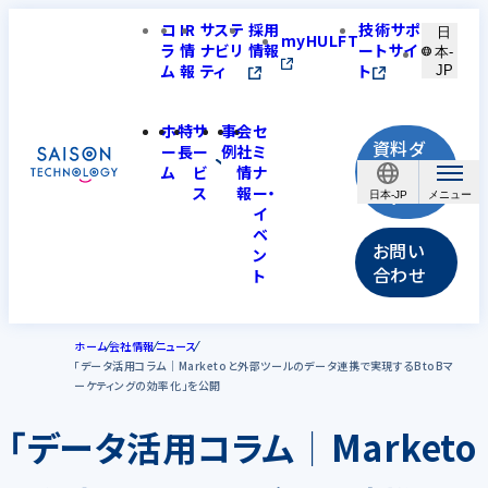
コ
IR
サステ
採用
技術サポ
日
myHULFT
ラ
情
ナビリ
情報
ートサイ
本-
ム
報
ティ
ト
JP
ホ
特
サ
事
会
セ
資料ダ
ー
長
ー
例
社
ミ
ウンロ
ム
ビ
情
ナ
ス
報
ー・
ード
日本-JP
イ
ベ
お問い
ン
合わせ
ト
ホーム
会社情報
ニュース
「データ活用コラム│Marketoと外部ツールのデータ連携で実現するBtoBマ
ーケティングの効率化」を公開
「データ活用コラム│Marketo