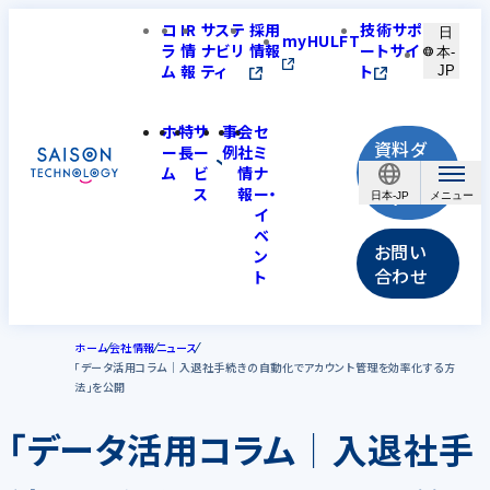
コ
IR
サステ
採用
技術サポ
日
myHULFT
ラ
情
ナビリ
情報
ートサイ
本-
ム
報
ティ
ト
JP
ホ
特
サ
事
会
セ
資料ダ
ー
長
ー
例
社
ミ
ウンロ
ム
ビ
情
ナ
ス
報
ー・
ード
日本-JP
イ
ベ
お問い
ン
合わせ
ト
ホーム
会社情報
ニュース
「データ活用コラム│入退社手続きの自動化でアカウント管理を効率化する方
法」を公開
「データ活用コラム│入退社手