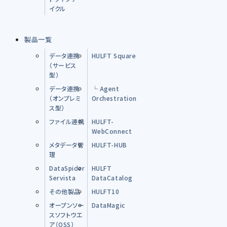
イクル
製品一覧
データ連携
HULFT Square
（サービス
型）
データ連携
└ Agent
（オンプレミ
Orchestration
ス型）
ファイル連携
HULFT-
WebConnect
メタデータ管
HULFT-HUB
理
DataSpider
HULFT
Servista
DataCatalog
その他製品
HULFT10
オープンソー
DataMagic
スソフトウエ
ア（OSS）