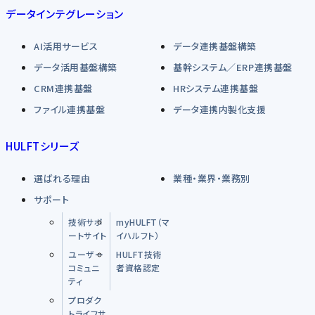
データインテグレーション
AI活用サービス
データ連携基盤構築
データ活用基盤構築
基幹システム／ERP連携基盤
CRM連携基盤
HRシステム連携基盤
ファイル連携基盤
データ連携内製化支援
HULFTシリーズ
選ばれる理由
業種・業界・業務別
サポート
技術サポ
myHULFT（マ
ートサイト
イハルフト）
ユーザー
HULFT技術
コミュニ
者資格認定
ティ
プロダク
トライフサ